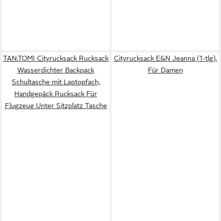
TAN.TOMI Cityrucksack Rucksack
Cityrucksack E&N Jeanna (1-tlg),
Wasserdichter Backpack
Für Damen
Schultasche mit Laptopfach,
Handgepäck Rucksack Für
Flugzeug Unter Sitzplatz Tasche