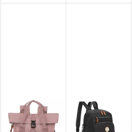
MISS LULU
Minirucksack Mini
Cityrucksack, wasserdichter
Reiserucksack & Casual
Daypack