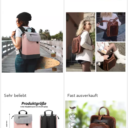
Sehr beliebt
Fast ausverkauft
TAN.TOMI
CORNO D´ORO
Freizeitrucksack Rucksack
Cityrucksack Premium
Damen Elegant Daypack
Rucksack Damen Echt Leder
Wasserdichter Tagesrucksack,
mittelgroß Vintage Braun,