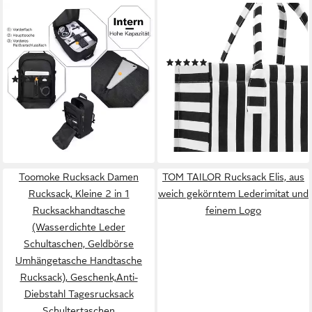
KONO
REISENTHEL®
Rucksack Handgepäck-
Shopper Daily Shopper,
Rucksack mit vielen Fächern
Polyester
(104)
Leichtgewicht
ab 33,49 €
UVP
59,95 €
(39)
ab 25,59 €
45,99 €
-44%
lieferbar - in 3-4 Werktagen bei dir
-44%
lieferbar - in 3-4 Werktagen bei dir
+27
Toomoke Rucksack Damen
TOM TAILOR Rucksack Elis, aus
Rucksack, Kleine 2 in 1
weich gekörntem Lederimitat und
Rucksackhandtasche
feinem Logo
(Wasserdichte Leder
Schultaschen, Geldbörse
Umhängetasche Handtasche
Rucksack), Geschenk,Anti-
Diebstahl Tagesrucksack
Schultertaschen