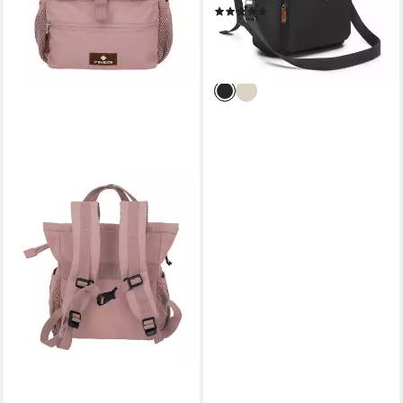
(1)
35,59 €
89,99 €
-60%
lieferbar - in 3-4 Werktagen bei dir