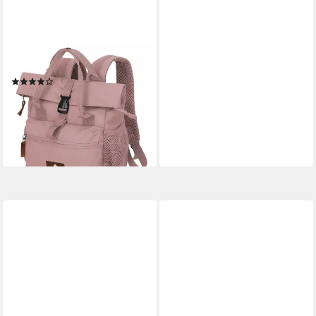
TRAVELITE
Cityrucksack Basics, Polyester
(17)
26,95 €
UVP
29,95 €
-10%
lieferbar - in 2-3 Werktagen bei dir