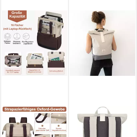
MUTIG
JOHNNY URBAN
Rucksack Rucksakck Damen
Cityrucksack RYAN, Rolltop
16 Zoll,Diebstahlsicher
Damen Herren, Laptop Fach,
Cityrucksack Wasserdicht
Reiserucksack, Laptopfach,