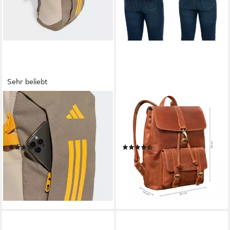
Sehr beliebt
ADIDAS PERFORMANCE
STILORD
Sportrucksack
Cityrucksack "Kacey" Daypack
ADIDAS APWR RUCKSACK
Damen Leder 13.3 Zoll
(1-tlg)
Lederrucksack Unirucksack
(41)
(2)
39,99 €
147,90 €
UVP
174,90 €
lieferbar - in 1-2 Werktagen bei dir
-15%
lieferbar - in 2-3 Werktagen bei dir
+7
+6