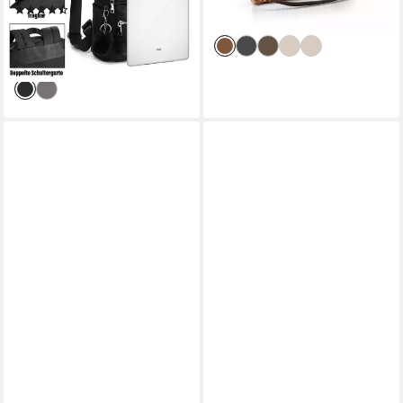
-18%
(63)
lieferbar - in 3-4 Werktagen bei dir
27,93 €
UVP
47,00 €
-41%
lieferbar - in 4-5 Werktagen bei dir