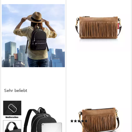
Sehr beliebt
TAN.TOMI
REISENTHEL®
Cityrucksack Rucksack Damen
Umhängetasche mini pouch
Klein, Cityrucksack Nylon
western
(2)
Wasserdicht Rucksäcke, Für
ab 28,57 €
UVP
34,95 €
Schule Travel Wandern Arbeit