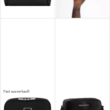
lieferbar - in 2-3 Werktagen bei dir
+3
Fast ausverkauft
SAMSONITE
VALENTINO BAGS
Kulturbeutel IMAGE Toilet Kit,
Kosmetiktasche BRIXTON,