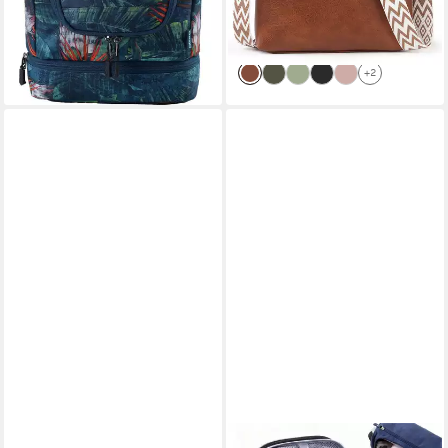
+7
29,49 €
UVP
60,00 €
Umhängetasche Beuteltasche
-51%
Crossover BodyBag Viel
lieferbar - in 3-4 Werktagen bei dir
Stauraum
+2
CHAMPION
MUTIG