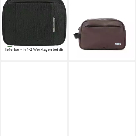
Kulturbeutel RESPARK Toilet
Kulturbeutel WAMU 2, mit
Kit, 25 cm, Beauty-Bag
recyceltem PET
54,95 €
Beautybox Schminketui
UVP
69,00 €
Kosmetikbox
-20%
64,95 €
lieferbar - in 2-3 Werktagen bei dir
lieferbar - in 1-2 Werktagen bei dir