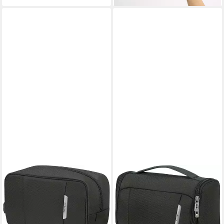
SAMSONITE
SAMSONITE
Kulturbeutel RESPARK Toilet
Kulturbeutel RESPARK Toilet
Kit, Beautybox Schminketui
Kit, 26,5 cm, Beauty-Bag
Kosmetikbox Beauty-Bag
Beautybox Schminketui
49,95 €
Kosmetikbox zum Aufhängen