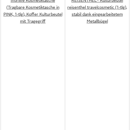
Intirilife Kosmetiktasche
REISENTHEL® Kulturbeutel
(Tragbare Kosmetiktasche in
reisenthel travelcosmetic (1-tlg),
PINK, 1-tlg), Koffer Kulturbeutel
stabil dank eingearbeitetem
mit Tragegriff
Metallbügel