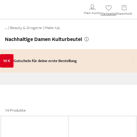
Mein Konto
Merkzettel
Warenkorb
…
Beauty & Drogerie
Make-Up
Nachhaltige Damen Kulturbeutel
10 €
Gutschein für deine erste Bestellung
14 Produkte