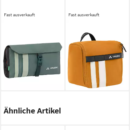
Fast ausverkauft
Fast ausverkauft
VAUDE
VAUDE
Kulturbeutel Socotra (Ein
Kulturbeutel Banaba (Ein
Stück, 1-tlg., Ein Stück),
Stück, 1-tlg., Ein Stück),
geräumiger und funktioneller
geräumiger und funktioneller
Kulturbeutel
Kulturbeutel
ab 45,00 €
60,00 €
lieferbar - in 2-3 Werktagen bei dir
lieferbar - in 2-3 Werktagen bei dir
Ähnliche Artikel