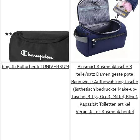
Kulturbeutel Beauty Case,
Kulturbeutel Kulturtasche
kompaktes Design, mit
zum Aufhängen Herren, Reise
geräumigem Hauptfach, aus
Kulturbeutel
Polyester
wasserabweisend (mit
(9)
(4)
Tragegriff, Waschtasche und
19,99 €
17,19 €
UVP
30,00 €
Rasiertasche für
lieferbar - in 1-2 Werktagen bei dir
-43%
Toilettenartikel und Zubehör),
lieferbar - in 3-4 Werktagen bei dir
für Alltag und Reisen
bugatti Kulturbeutel UNIVERSUM
Blusmart Kosmetiktasche 3
teile/satz Damen geste ppte
Baumwolle Aufbewahrung tasche
(ästhetisch bedruckte Make-up-
Tasche, 3-tlg., Groß, Mittel, Klein),
Kapazität Toiletten artikel
Veranstalter Kosmetik beutel