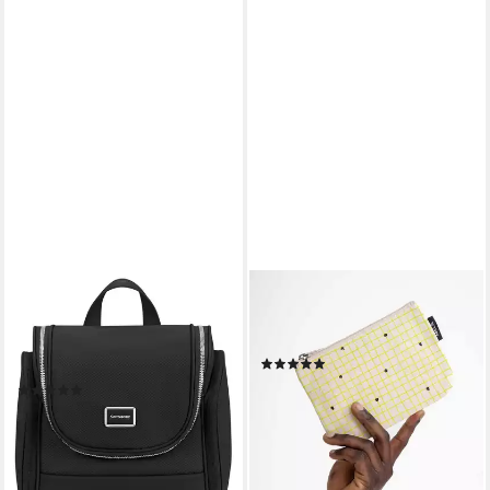
SAMSONITE
MELA
Kulturbeutel IMAGE Hanging
Kosmetiktasche Kleine
Toilet Kit, Kulturtasche Wash
Kosmetiktasche Style, clean
(14)
Bag Beauty Case Aufhängung
9,90 €
(4)
89,95 €
lieferbar - in 1-2 Werktagen bei dir