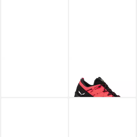
MAMMUT
Sapuen High GTX
SALEWA
WILDFIRE 2
Men Wanderschuh
Outdoorschuh
ab 144,99 €
159,95 €