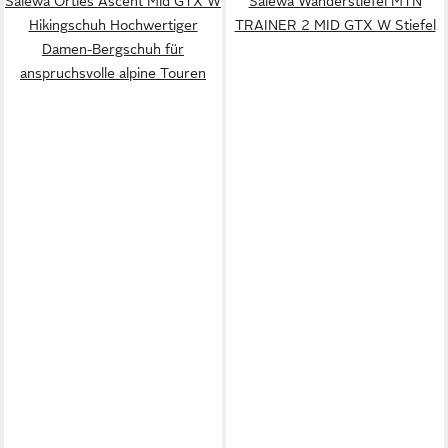
Salewa Ortles Ascent Mid GTX W
Salewa Wanderstiefel MTN
Hikingschuh Hochwertiger
TRAINER 2 MID GTX W Stiefel
Damen-Bergschuh für
anspruchsvolle alpine Touren