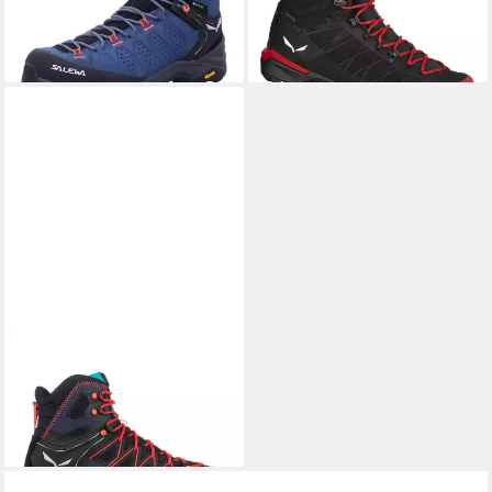
-20%
-26%
+1
SALEWA
MTN Trainer Lite
Mid GTX Wanderstiefel
ab 157,95 €
UVP
199,99 €
-21%