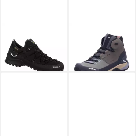
SALEWA
Wildire 2 GTX W
SALEWA
Puez Leather Mid
Wanderstiefel
PTX Wanderstiefel
ab 142,05 €
ab 197,10 €
UVP
219,00 €
-10%