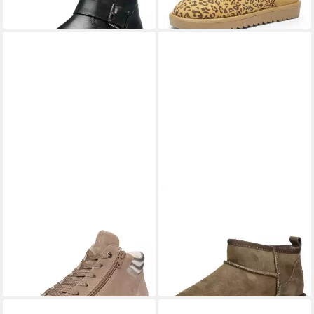
+1
ARA
Damen Sneaker Rom
ARA
Ara Stiefelette
Sneaker
Veloursleder Stiefelette
ab 109,95 €
ab 79,15 €
UVP
120,00 €
UVP
109,95 €
-8%
-28%
+24