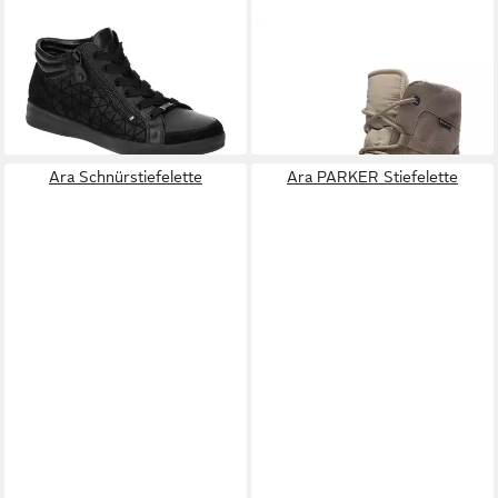
ARA
12-24499 01
ARA
Stiefel München
Schnürschuh
Stiefelette
ab 109,95 €
ab 107,95 €
UVP
119,95 €
UVP
149,95 €
-8%
-28%
Ara Schnürstiefelette
Ara PARKER Stiefelette