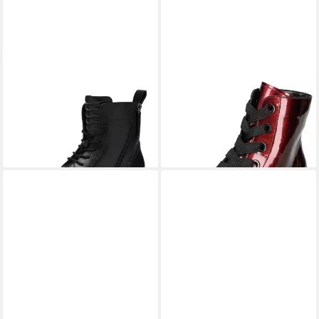
ARA
Stiefelette Tulsa
ARA
Ara Stiefelette Leder
Stiefelette
Schnürstiefelette
ab 93,55 €
ab 103,95 €
UVP
129,95 €
UVP
149,95 €
-28%
-31%