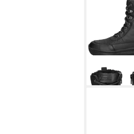
GEOX
Geox Stiefelett
Schnürstiefelette
180,00 €