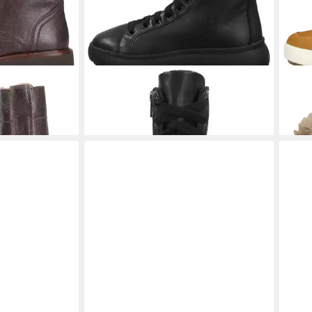
Fast ausverkauft
e Leder
GEOX
Geox Stiefelette Leder
GEO
Schnürstiefelette
Schn
160,00 €
170,