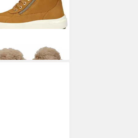
X
Geox Stiefelette Leder/Textil
ürstiefelette
00 €