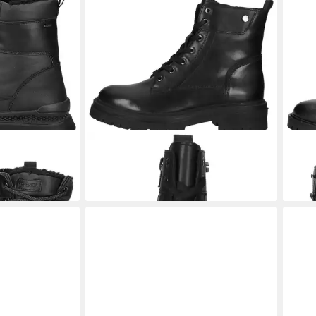
e Leder/Textil
GEOX
Geox Stiefelette Nappaleder
GEO
Schnürstiefelette
Schn
130,00 €
150,