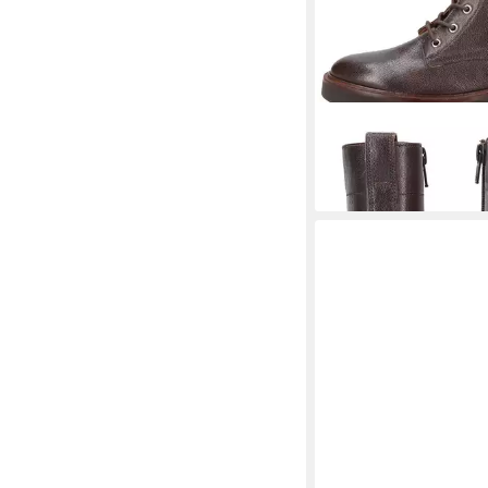
GEOX
Geox Stiefelett
Schnürstiefelette
165,00 €