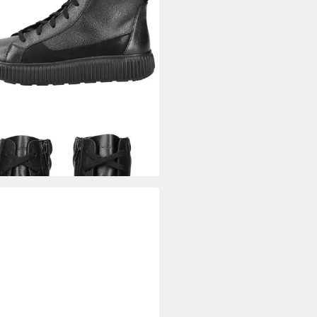
X
Geox Stiefelette Leder
ürstiefelette
5 €
UVP
130,00 €