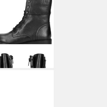
X
Geox Stiefelette Leder
ürstiefelette
00 €