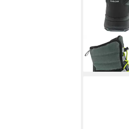
GEOX
Stiefelette
ab 66,70 €
UVP
74,95 
-11%