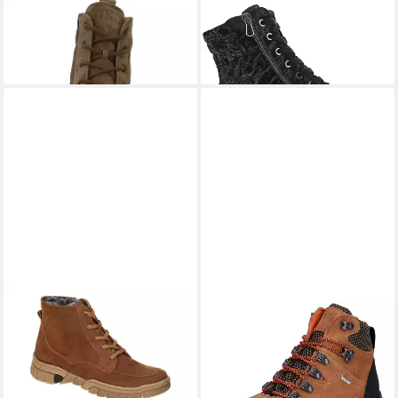
WALDLÄUFER
H-Alea
WALDLÄUFER
Schnürstiefelette
Schnürstiefelette
139,95 €
ab 140,00 €