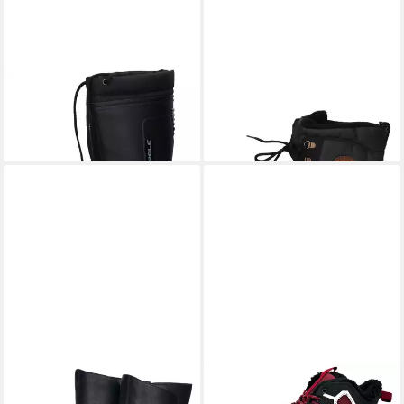
SPIRALE
Ötz Winterstiefel
SPIRALE
Pilgrim Winterstiefel
ab 47,75 €
ab 55,75 €
UVP
63,99 €
UVP
69,99 €
-25%
-20%
REMONTE
Winterstiefel,
NOWALAND
Warm gefütterte