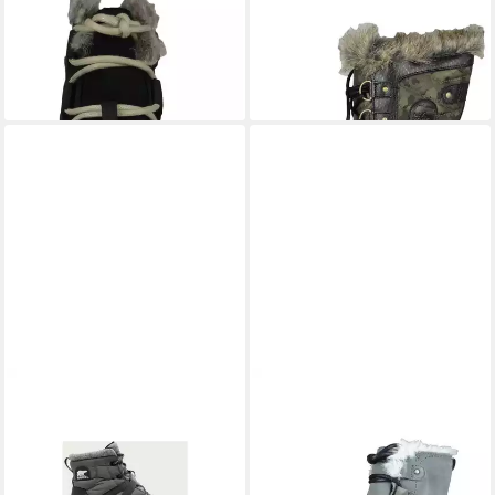
SOREL
NL3039-010 Explorer
SOREL
NL3071-371 Tofino II
Joan Black Stiefel
Hiker Green Stiefel
149,90 €
169,90 €
UVP
199,90 €
-15%