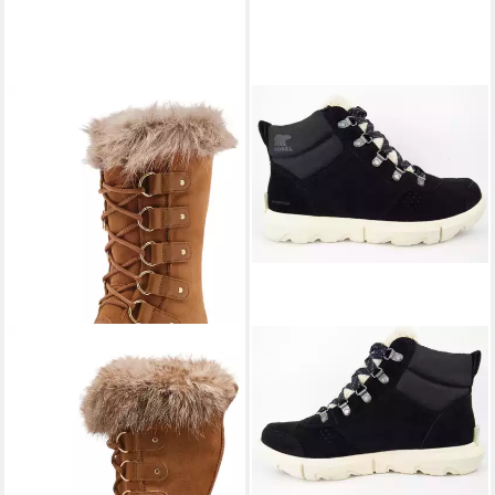
SOREL
Explorer Next Hiker
WP Winterstiefel
119,90 €
UVP
140,00 €
(119,90 €/ 1 Paar)
-14%