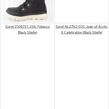
129,90 €
UVP
149,99 €
(129,90 €/ 1 Paar)
-13%
Sorel 2106721 256 Tobacco
Sorel NL2762-010 Joan of Arctic
Black Stiefel
X Celebration Black Stiefel