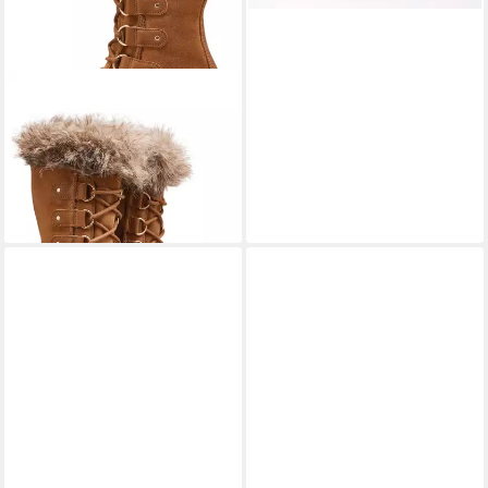
SOREL
2115181 224 Camel
Brown Stiefel
ab 197,89 €
UVP
220,00 €
-10%