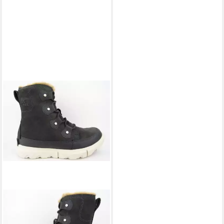
SOREL
Explorer"Joan Faux
FUR " Winterstiefel