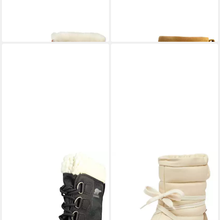
SOREL
1869401 234
SOREL
2077971 242 Velvet
Rootbeer Stiefelette
Tan Stiefelette
ab 153,95 €
179,90 €