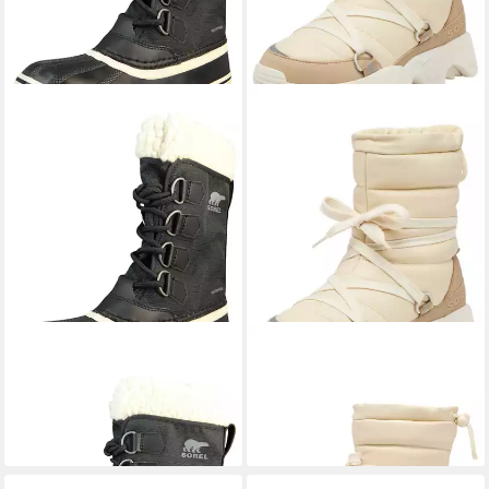
SOREL
2084921 011 Black
SOREL
2082531 292 Honey
Stone Stiefel
White Dusty TAN Stiefel
155,00 €
ab 112,20 €
UVP
170,00 €
-34%