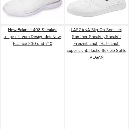
mit ultraleichter Sohle
-20%
New Balance 408 Sneaker
LASCANA Slip-On-Sneaker,
inspiriert vom Design des New
Sommer Sneaker, Sneaker
Balance 530 und 740
Freizeitschuh, Halbschuh
superleicht, flache flexible Sohle
VEGAN