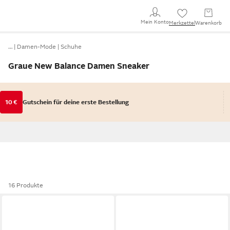
Mein Konto
Merkzettel
Warenkorb
…
Damen-Mode
Schuhe
Graue New Balance Damen Sneaker
10 €
Gutschein für deine erste Bestellung
16 Produkte