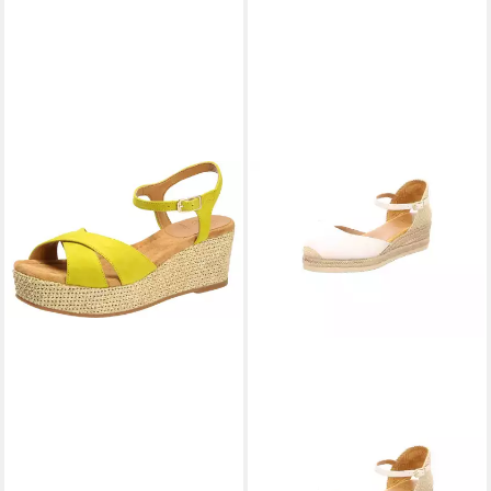
UNISA
Sandalette
79,95 €
UVP
119,95 €
-33%