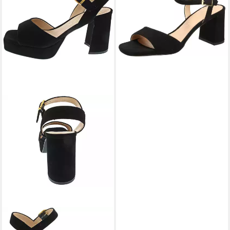
89,95 €
UVP
119,95 €
-25%
UNISA
Sandalette