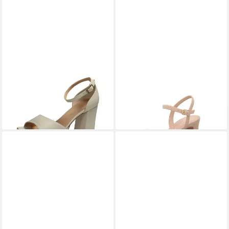
UNISA
Sandalette
UNISA
Onoa Sandalette
69,95 €
99,95 €
UVP
149,95 €
UVP
149,90 €
-53%
-33%