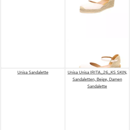
UNISA
Keilsandalen für
Damen Keilsandalette (keine
99,90 €
Angabe, 1-tlg., keine Angabe)
Unisa Sandalette
Unisa Unisa IRITA_26_KS SKIN,
Sandaletten, Beige, Damen
Sandalette