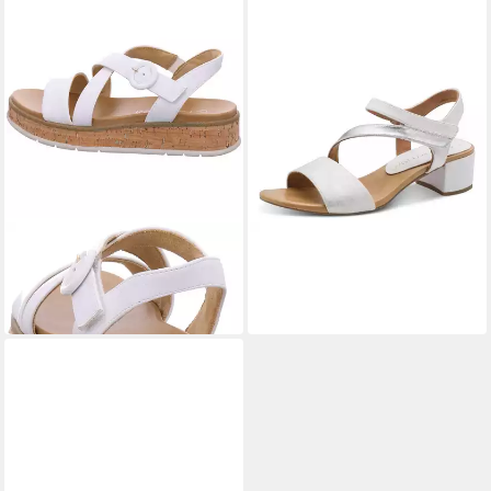
MARCO TOZZI
MARCO TOZZI
Sandale
2-28206-46 197 White
59,99 €
Comb Sandale
69,95 €