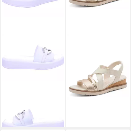
MARCO TOZZI
MARCO TOZZI
Keilpantolette echtes Leder
2-28704-46 447 Dune Met.
56,35 €
Comb. Sandale
69,95 €