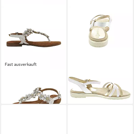
Fast ausverkauft
MARCO TOZZI
MARCO TOZZI
Premio Sandale
Sandalette
43,69 €
49,95 €
UVP
49,99 €
-13%