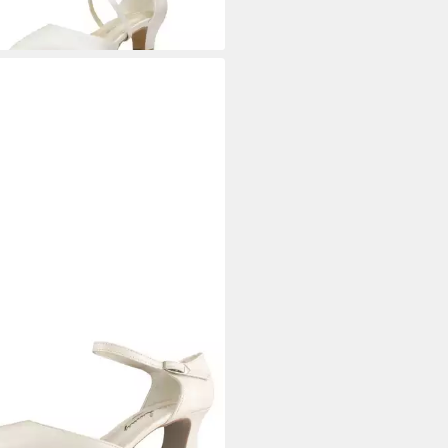
99 €/ 1 Paar)
TE LADY
143 bequeme Leder
rty/Weiß
tschuhe Slingpumps
99 €
99 €/ 1 Paar)