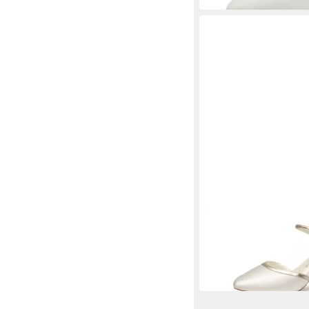
WHITE LADY
753 ivo
139,99 €
(139,99 €/ 1 Paar)