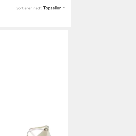
Topseller
Sortieren nach:
TE LADY
895 ivory Satin -
ärbbarer Brautschuh Slingpumps
99 €