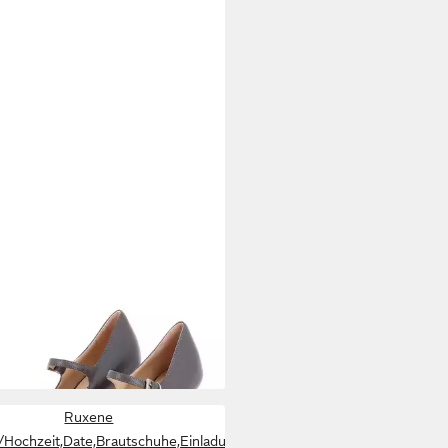
TA
ILARIA Pumps (Paar,
tledersohle) Handmade in Italy
00 €
UVP
200,00 €
%
Ruxene
y/Weiß
Hochzeit,Date,Brautschuhe,Einladung,Party/Weiß