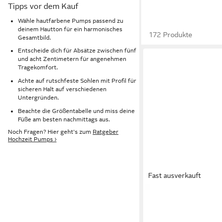
Tipps vor dem Kauf
Wähle hautfarbene Pumps passend zu
deinem Hautton für ein harmonisches
172 Produkte
Gesamtbild.
Entscheide dich für Absätze zwischen fünf
und acht Zentimetern für angenehmen
Tragekomfort.
Achte auf rutschfeste Sohlen mit Profil für
sicheren Halt auf verschiedenen
Untergründen.
Beachte die Größentabelle und miss deine
Füße am besten nachmittags aus.
Noch Fragen? Hier geht's zum
Ratgeber
Hochzeit Pumps ›
Fast ausverkauft
ITAL-DESIGN
Damen F
Slingback-Pumps Spit
49,24 €
Schnürpumps (91895
UVP
78,99 €