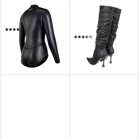
YEAZ
ITAL-DESIGN
Neoprenanzug NEOSUIT
Damen Elegant High-Heel-
Wetsuit, Wetsuit
Stiefel Pfennig-/Stilettoabsatz
(1)
High-Heel Stiefel in Schwarz
278,95 €
UVP
399,00 €
(3)
45,30 €
-30%
UVP
75,99 €
lieferbar - in 3-4 Werktagen bei dir
-40%
lieferbar - in 2-3 Werktagen bei dir