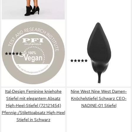
TAMARIS
ITAL-DESIGN
Stiefelette Ankleboots, High-
Eleganter Damen Stiefel mit
Heel-Stiefelette mit
Absatz und Detailverschluss
Trichterabsatz
High-Heel-Stiefelette
(865)
(90542889)
ab 56,02 €
(4)
Pfennig-/Stilettoabsatz
lieferbar - in 1-2 Werktagen bei dir
39,39 €
UVP
64,99 €
Stiefeletten in Schwarz
-39%
lieferbar - in 2-3 Werktagen bei dir
Ital-Design Feminine kniehohe
Nine West Nine West Damen-
Stiefel mit elegantem Absatz
Knöchelstiefel Schwarz CEO-
High-Heel-Stiefel (72121454)
NADINE-01 Stiefel
Pfennig-/Stilettoabsatz High-Heel
Stiefel in Schwarz