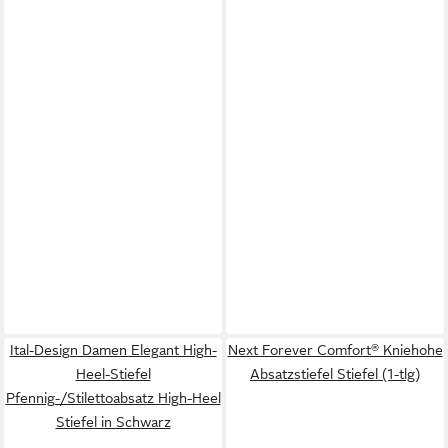
Ital-Design Damen Elegant High-
Next Forever Comfort® Kniehohe
Heel-Stiefel
Absatzstiefel Stiefel (1-tlg)
Pfennig-/Stilettoabsatz High-Heel
Stiefel in Schwarz