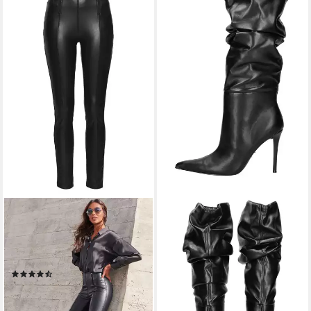
LASCANA
STEVE MADDEN
Leggings in Lederoptik mit
STEVE MADDEN Stiefel
Reißverschlüssen,
Lederimitat High-Heel-Stiefel
117,95 €
Loungewear
UVP
169,99 €
(244)
-31%
49,99 €
lieferbar - in 2-3 Werktagen bei dir
lieferbar - in 1-2 Werktagen bei dir