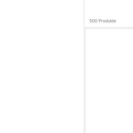
500 Produkte
VITAFORM
Damen Mo
Hirschleder Mokassin
139,90 €