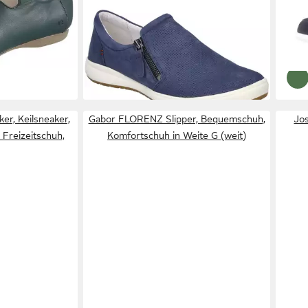
per,
Slipper
Schl
ab 76,95 €
ab 9
iniertem
UVP
110,00 €
Zier
eit)
-30%
-21%
er, Keilsneaker,
Gabor FLORENZ Slipper, Bequemschuh,
Jos
 Freizeitschuh,
Komfortschuh in Weite G (weit)