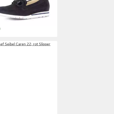
upfschuh, Businessschuh mit
8,74 €
kette
UVP
125,00 €
+2
ef Seibel Caren 22, rot Slipper