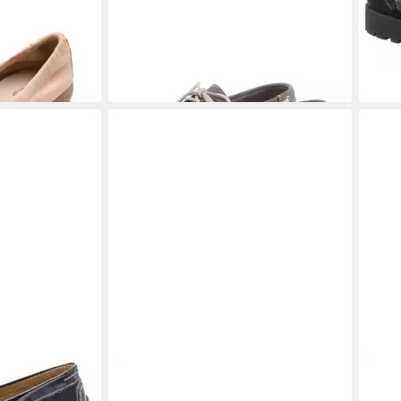
-17%
-10%
ssin Slipper,
ULLA POPKEN
Budapester-
STU
mizug, Weite
Lederschuh Metallic-Optik Weite H
zwei