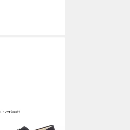
A POPKEN
Leder-Mules
spange Weite H Mokassin
9 €
ausverkauft
OR
FLORENZ Slipper Keilabsatz,