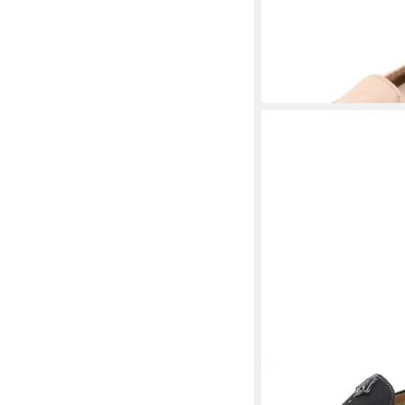
GABOR
FLORENZ Moka
Schlupfschuh mit Gum