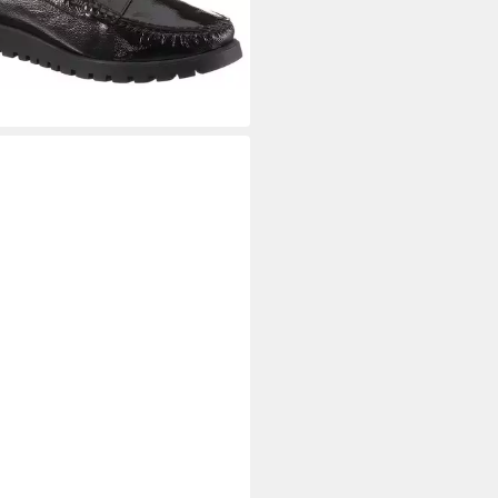
DIO UNTOLD
Leder-Loafer
farbig Weite H Mokassin