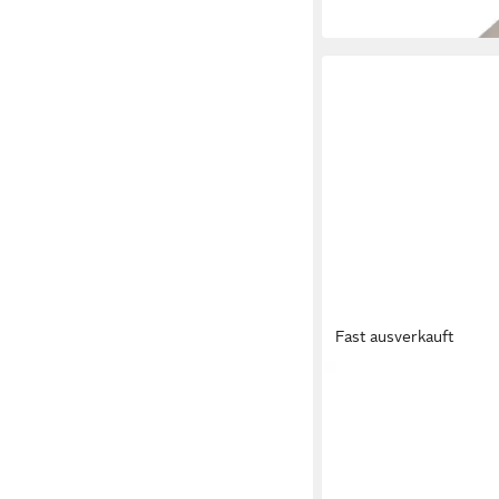
Fast ausverkauft
ESPADRIJ L´ORIGINALE
CLASSIC 100 Espadril
39,95 €