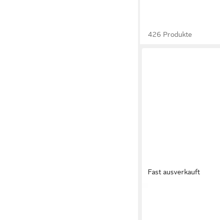
426 Produkte
Fast ausverkauft
ESPADRIJ L´ORIGINALE
CLASSIC 100 Espadrill
39,95 €