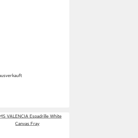
ausverkauft
RIJ L´ORIGINALE
SIC 100 Espadrille Rose
5 €
MS VALENCIA Espadrille White
Canvas Fray