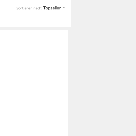
Topseller
Sortieren nach:
er Comfort® spitze Slingback-
rilles Espadrille (1-tlg)