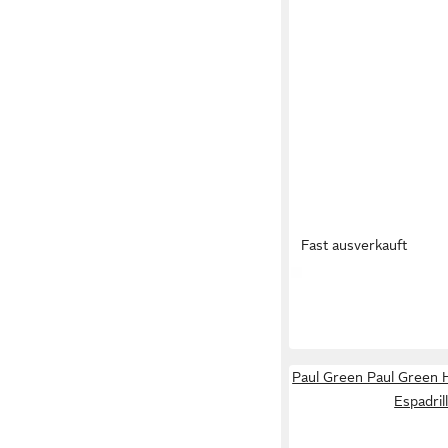
Fast ausverkauft
ESPADRIJ L´ORIGINALE
CLASSIC 100 Espadrill
39,95 €
Paul Green Paul Green 
Espadril