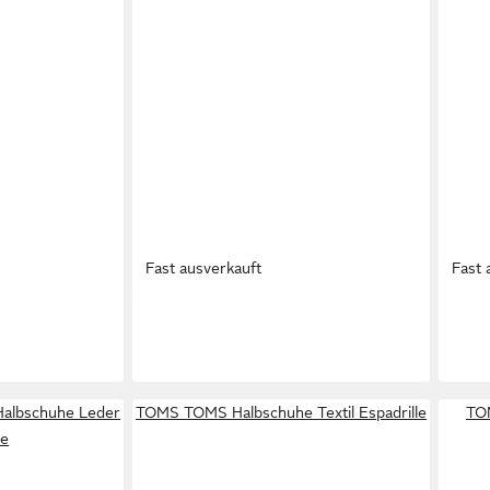
Fast ausverkauft
Fast 
ESPADRIJ L´ORIGINALE
ESPAD
e Lin
CLASSIC 100 Espadrille Ecru Ocean
CLAS
39,95 €
39,9
Halbschuhe Leder
TOMS TOMS Halbschuhe Textil Espadrille
TO
le