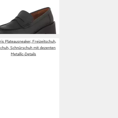
rloafers für Damen im Alltag
7 €
per (91261557) Blockabsatz
UVP
56,99 €
ssins in Schwarz
%
is Plateausneaker, Freizeitschuh,
schuh, Schnürschuh mit dezenten
Metallic-Details