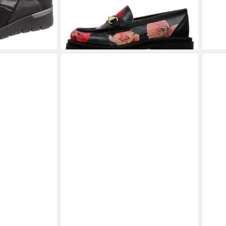
(48,5
-20%
-31%
ker,
CLARKS
Clarks Halbschuhe Leder
RIE
huh,
Schnürschuh
Snea