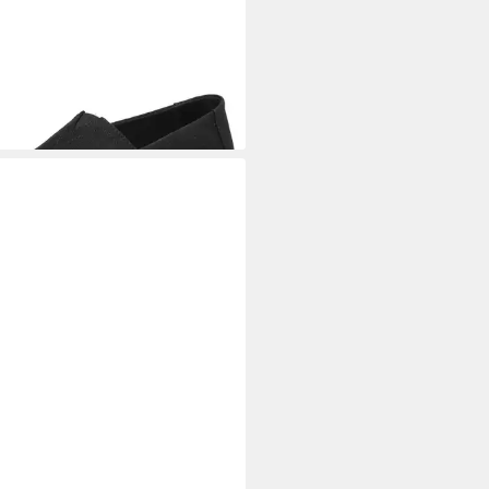
S
TOMS Halbschuhe Textil
drille
1,95 €
UVP
69,98 €
L-DESIGN
Elegante Plateau-