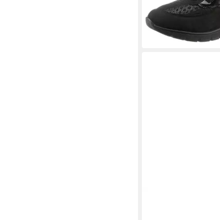
-25%
TAMARIS
Plateausnea
Freizeitschuh, Halbsc