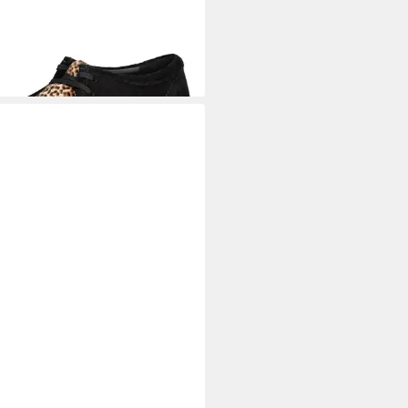
29,95 €
LWALK
Eleganter Business-
h – Komfortabel & Stilvoll