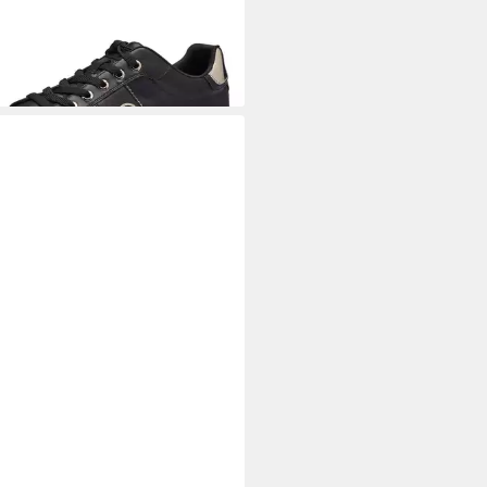
2 €/ 1 Paar)
+5
KER
Plateausneaker Basket-
ker, Schnürschuh, Halbschuh