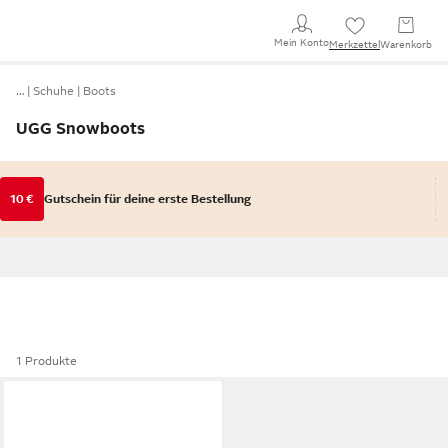
Mein Konto
Merkzettel
Warenkorb
…
Schuhe
Boots
UGG Snowboots
10 €
Gutschein für deine erste Bestellung
1 Produkte