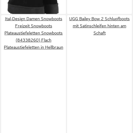
Plateaustiefeletten in Schwarz
+1
Ital-Design Damen Snowboots
UGG Bailey Bow 2 Schlupfboots
Freizeit Snowboots
mit Satinschleifen hinten am
Plateaustiefeletten Snowboots
Schaft
(84338260) Flach
Plateaustiefeletten in Hellbraun