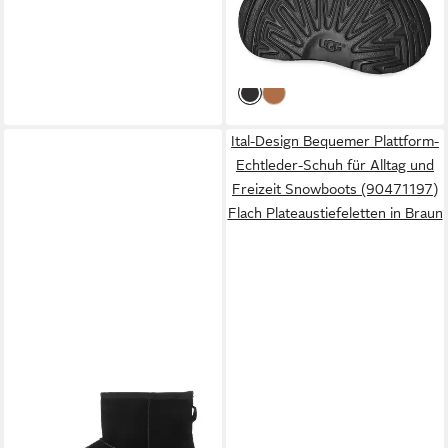
Schlupfboots mit Warmfutter
94,95 €
UVP
149,95 €
-37%
Ital-Design Bequemer Plattform-
Echtleder-Schuh für Alltag und
Freizeit Snowboots (90471197)
Flach Plateaustiefeletten in Braun