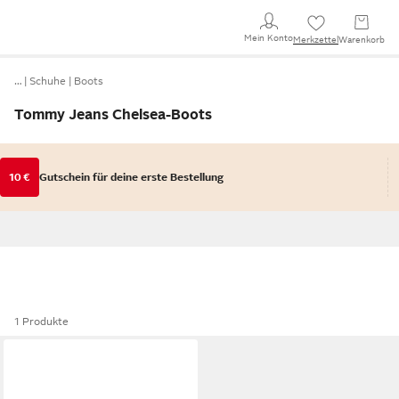
Mein Konto
Merkzettel
Warenkorb
…
Schuhe
Boots
Tommy Jeans Chelsea-Boots
10 €
Gutschein für deine erste Bestellung
1 Produkte