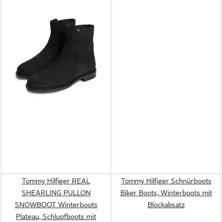
FLAG SUEDE ANKLE
149,90 €
CHELSEA Chelseaboots
Blockabsatz, Businessboots
mit breitem Stretcheinsatz
Tommy Hilfiger REAL
Tommy Hilfiger Schnürboots
SHEARLING PULLON
Biker Boots, Winterboots mit
SNOWBOOT Winterboots
Blockabsatz
Plateau, Schlupfboots mit