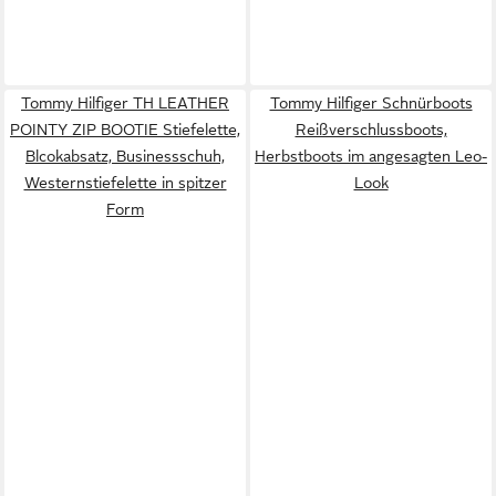
Tommy Hilfiger TH LEATHER
Tommy Hilfiger Schnürboots
POINTY ZIP BOOTIE Stiefelette,
Reißverschlussboots,
Blcokabsatz, Businessschuh,
Herbstboots im angesagten Leo-
Westernstiefelette in spitzer
Look
Form