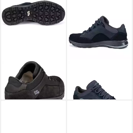
HANWAG
HANWAG
Wanderschuh
Banks Low Lady LL
191,95 €
Outdoorschuh
UVP
240,00 €
ab 175,95 €
UVP
220,00 €
-20%
-20%