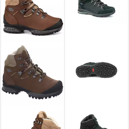
HANWAG
HANWAG
Trekkingstiefel Tatra II
Torsby Lady GTX
Bunion Lady Stiefel
Wanderschuh
ab 313,50 €
ab 209,90 €