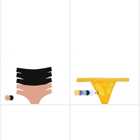
OCCULTO
NEXORA
Tangaslip Damen Seamless
Stringtanga Tanga, String,
Tanga 5er Pack (Model:
Damenunterwäsche,
24,99 €
11,49 €
Ravenna) (5-St)
Spitzenstring, Dessous
UVP
29,99 €
34,99 €
(5,00 €/ 1 Stk)
Onesize mit elastischem
-67%
Bund, passt sich Ihrem
-17%
weitere Farben:
+2
gelb
lila
türkis
schwarz
weiß
Körper optimal an
5BlkSandMix
5Blk