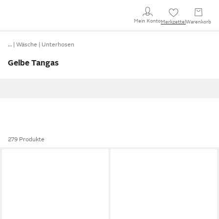
Mein Konto
Merkzettel
Warenkorb
…
Wäsche
Unterhosen
Gelbe Tangas
279 Produkte