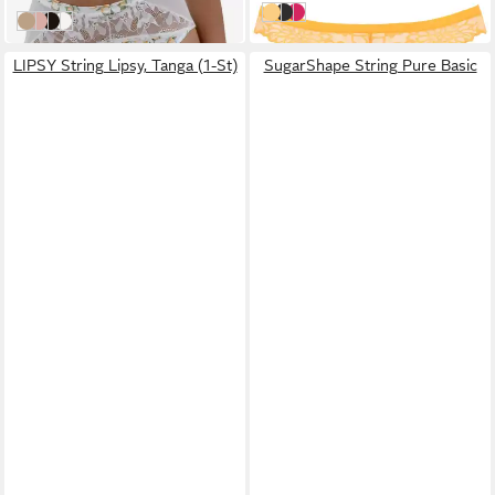
yellow
black
raspberry
lemon print
blush
schwarz
elfenbein
LIPSY String Lipsy, Tanga (1-St)
SugarShape String Pure Basic