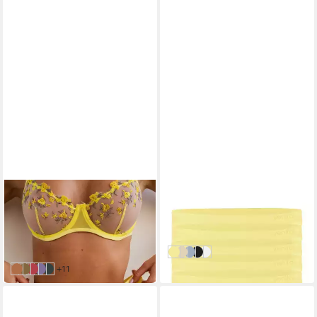
ELEGANT LOVE
YENITA®
Set: Push-up-BH Bestickter
String (6-St) aus weicher
BH & Tüll-Tanga,
Microfaserqualität
19,99 €
15,99 €
Transparentes Mesh-
39,99 €
Dessous (Set, 2-tlg., mit
lemonade
haut
blue fog
schwarz
weiss
-50%
String, Panty) elegantes
weitere Farben:
+11
gelb
mehrfarbig
pink
lila
blau
Lingerie Sexy Set,
Unterwäsche für Frauen