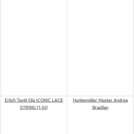
Erlich Textil Slip ICONIC LACE
Hunkemöller Hipster Andrea
STRING (1-St)
Brazilian