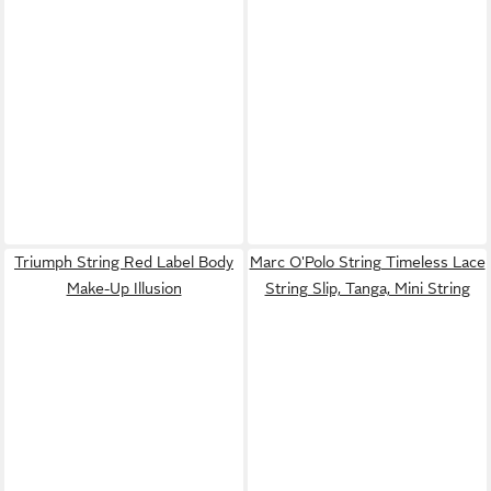
Triumph String Red Label Body
Marc O'Polo String Timeless Lace
Make-Up Illusion
String Slip, Tanga, Mini String