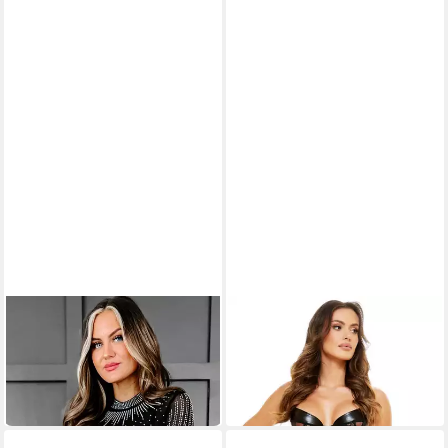
ORGANZA LINGERIE
BEAUTY NIGHT FASHION
Body mit silbernem Strass
Corsage Corsage Leonela
und transparenter Optik,
schwarz mit Strapse
40,00 €
61,90 €
sexy Dessous
Kunstleder (Set)
49,95 €
-20%