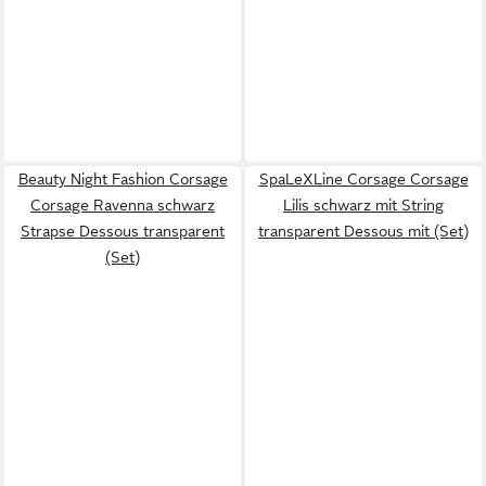
Beauty Night Fashion Corsage
SpaLeXLine Corsage Corsage
Corsage Ravenna schwarz
Lilis schwarz mit String
Strapse Dessous transparent
transparent Dessous mit (Set)
(Set)