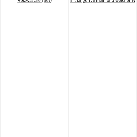
Reizwäsche (Set)
mit langen Ärmeln und weicher N