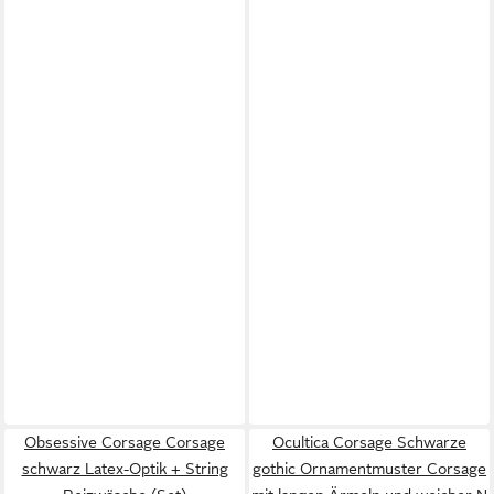
Obsessive Corsage Corsage
Ocultica Corsage Schwarze
schwarz Latex-Optik + String
gothic Ornamentmuster Corsage