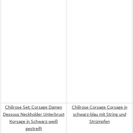
Chilirose Set: Corsage Damen
Chilirose Corsage Corsage in
Dessous Neckholder Unterbrust
schwarz-blau mit String und
Korsage in Schwarz-weiß
Strümpfen
gestreift