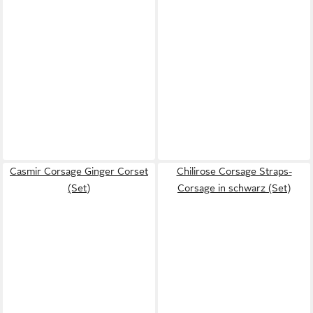
Casmir Corsage Ginger Corset
Chilirose Corsage Straps-
(Set)
Corsage in schwarz (Set)