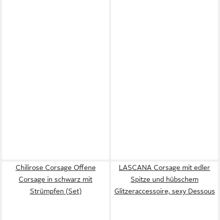
Chilirose Corsage Offene
LASCANA Corsage mit edler
Corsage in schwarz mit
Spitze und hübschem
Strümpfen (Set)
Glitzeraccessoire, sexy Dessous