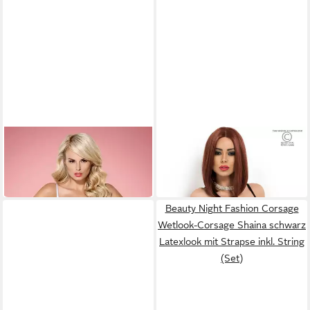
OBSESSIVE
CHILIROSE
Corsage Corsage weiß mit
Corsage Satin-Corsage
String Spitze Dessous mit
Teiltransparent schwarz
53,90 €
57,90 €
Strapse (Set)
(Set)
Beauty Night Fashion Corsage
Wetlook-Corsage Shaina schwarz
Latexlook mit Strapse inkl. String
(Set)