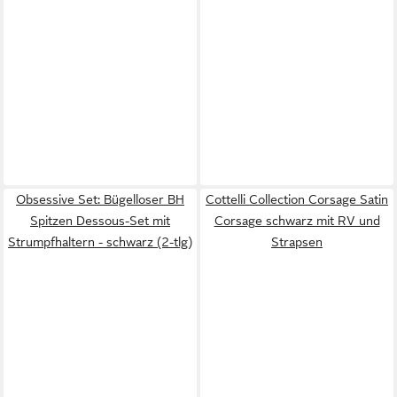
Obsessive Set: Bügelloser BH
Cottelli Collection Corsage Satin
Spitzen Dessous-Set mit
Corsage schwarz mit RV und
Strumpfhaltern - schwarz (2-tlg)
Strapsen