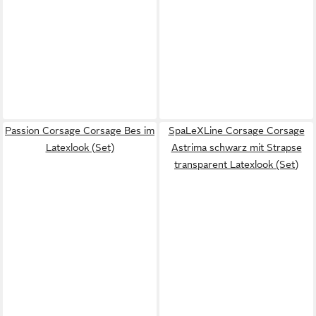
Passion Corsage Corsage Bes im
SpaLeXLine Corsage Corsage
Latexlook (Set)
Astrima schwarz mit Strapse
transparent Latexlook (Set)