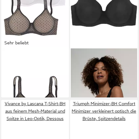
Sehr beliebt
PETITE FLEUR BY LASCANA
DORINA
Bügel-BH Rachel mit
T-Shirt-BH (Packung, 2 Stück)
Schale, nahtlos vorgeformte
ab 39,99 €
ab 15,99 €
mit Bügel und grafischer
Cups, gepolsterte Träger
UVP
22,00 €
Spitze, Basic Dessous
-27%
Vivance by Lascana T-Shirt-BH
Triumph Minimizer-BH Comfort
aus feinem Mesh-Material und
Minimizer verkleinert optisch die
Spitze in Leo-Optik, Dessous
Brüste, Spitzendetails