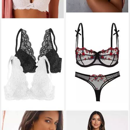
PETITE FLEUR BY LASCANA
ELEGANT LOVE
Set: Bügel-
Push-up-BH (Packung, 2
BH Sexy Dessous Set für