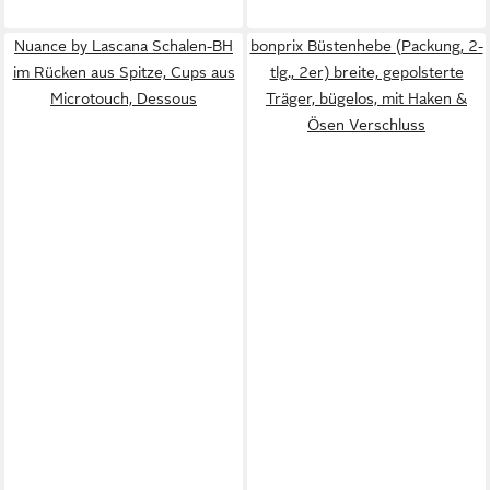
Nuance by Lascana Schalen-BH
bonprix Büstenhebe (Packung, 2-
im Rücken aus Spitze, Cups aus
tlg., 2er) breite, gepolsterte
Microtouch, Dessous
Träger, bügelos, mit Haken &
Ösen Verschluss