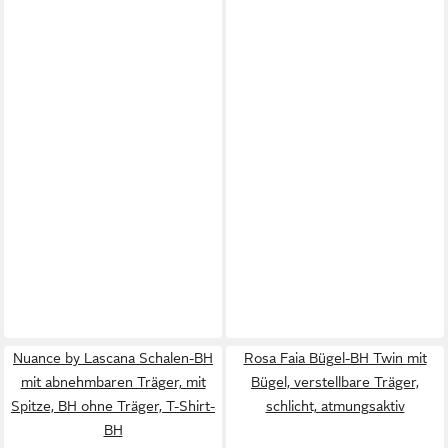
Nuance by Lascana Schalen-BH
Rosa Faia Bügel-BH Twin mit
mit abnehmbaren Träger, mit
Bügel, verstellbare Träger,
Spitze, BH ohne Träger, T-Shirt-
schlicht, atmungsaktiv
BH