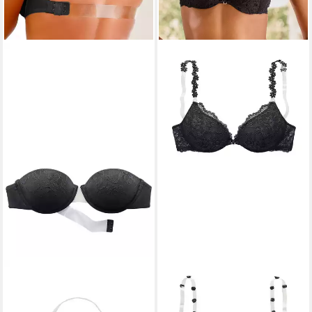
LASCANA
Schalen-BH mit
VIVANCE BY LASCANA
transparentem Rückenteil und
Push-up-BH mit 3 Trägern
29,99 €
26,99 €
34,99 €