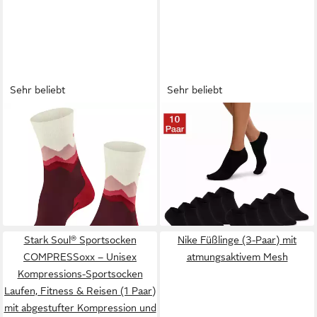
Sehr beliebt
Sehr beliebt
FALKE
Wandersocken TK2
NERS
Kurzsocken 10 und 20
Explore hohe
Paar Damen & Herren aus
ab 21,99 €
ab 18,95 €
Feuchtigkeitsaufnahme,
UVP
27,00 €
Baumwolle, Komfortbund,
UVP
25,99 €
(21,99 €/ 1 Paar)
(1,90 €/ 1 Paar)
schnell trocknend,
atmungsaktiv (Packung, 10-
-19%
-27%
atmungsaktiv
Paar, 10) Sneakersocken mit
+6
verstärkter Ferse, ohne
Gummidruck
Stark Soul® Sportsocken
Nike Füßlinge (3-Paar) mit
COMPRESSoxx – Unisex
atmungsaktivem Mesh
Kompressions-Sportsocken
Laufen, Fitness & Reisen (1 Paar)
mit abgestufter Kompression und