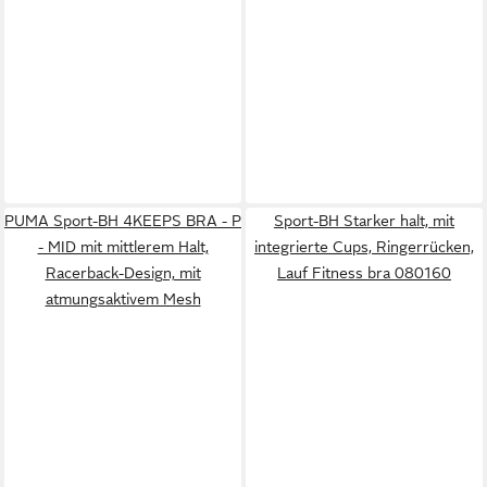
PUMA Sport-BH 4KEEPS BRA - P
Sport-BH Starker halt, mit
- MID mit mittlerem Halt,
integrierte Cups, Ringerrücken,
Racerback-Design, mit
Lauf Fitness bra 080160
atmungsaktivem Mesh