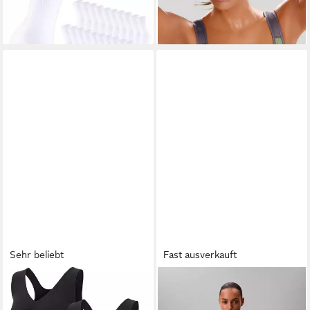
-20%
Socken (10-Paar) verstärkte
Ferse & Fußspitze,
gepolsterte Sohle,
klimaregulierend
Sehr beliebt
Fast ausverkauft
PATSY & LOU
Sport-BH (Set,
CALVIN KLEIN UNDERWEAR
3er-Pack) superweich und
Triangel-BH LGHT LINED