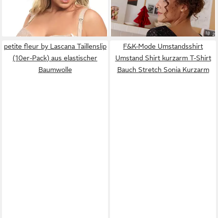
GORSENIA
Still-BH MK14
VERTBAUDET
Mey (1-tlg)
Umstandsbluse
147,99 €
40,99 €
petite fleur by Lascana Taillenslip
F&K-Mode Umstandsshirt
(10er-Pack) aus elastischer
Umstand Shirt kurzarm T-Shirt
Baumwolle
Bauch Stretch Sonia Kurzarm