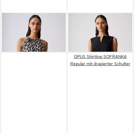
OPUS
Blusentop Foyage
OPUS
Blusentop Fazil aus
motion
leichter Webware mit
49,99 €
49,99 €
Leinenstruktur
OPUS Shirttop SOFRANKA
Regular mit drapierter Schulter