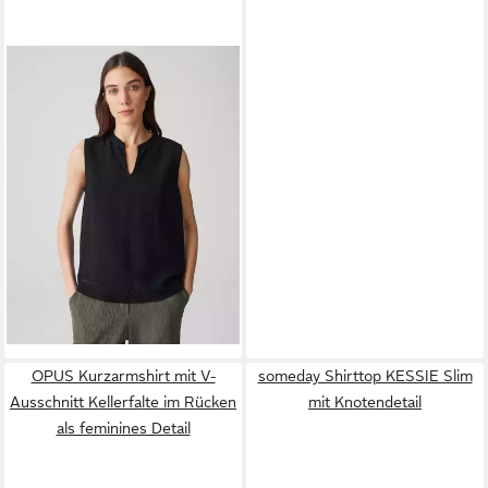
OPUS
Blusentop FARIBICA
Regular mit filigraner
51,92 €
Lochspitze
OPUS Kurzarmshirt mit V-
someday Shirttop KESSIE Slim
Ausschnitt Kellerfalte im Rücken
mit Knotendetail
als feminines Detail