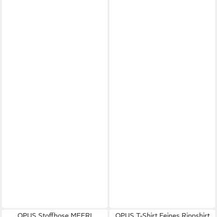
OPUS Stoffhose MEERI
OPUS T-Shirt Feines Rippshirt