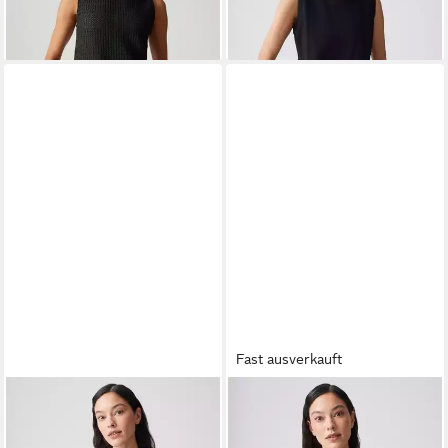
Fast ausverkauft
OPUS
Tanktop ILESSO Slim
OPUS
Trägertop Trägertop
aus BCI Cotton Mix
INA Slim aus stretchigem BCI