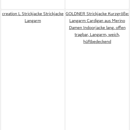
creation L Strickjacke Strickjacke
GOLDNER Strickjacke Kurzgröße:
Langarm
Langarm Cardigan aus Merino
Damen Indoorjacke lang, offen
tragbar, Langarm, weich,
hüftbedeckend