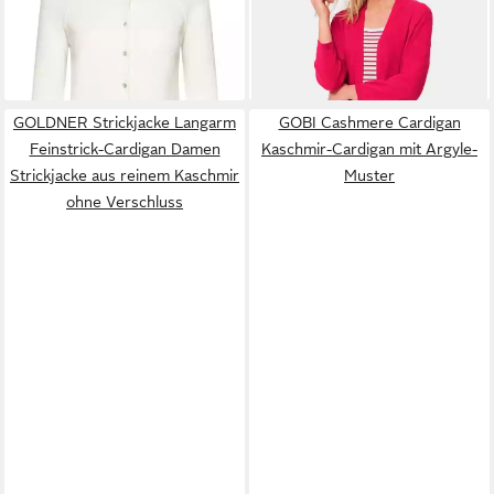
149,00 €
55,33 €
Kaschmir mit
Longstrickjacke mit Schlitzen
UVP
179,99 €
Rundhalsausschnitt, Woll-
Individuelles Design mit
-69%
+8
Kaschmir-Mix
besonderem Kragen und
Stecktaschen
GOLDNER Strickjacke Langarm
GOBI Cashmere Cardigan
Feinstrick-Cardigan Damen
Kaschmir-Cardigan mit Argyle-
Strickjacke aus reinem Kaschmir
Muster
ohne Verschluss