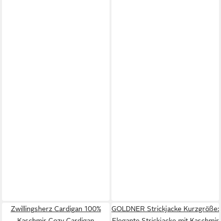
Zwillingsherz Cardigan 100%
GOLDNER Strickjacke Kurzgröße:
Kaschmir Cozy Cardigan
Elegante Strickjacke mit Kaschmir