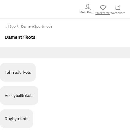
Mein Konto
Merkzettel
Warenkorb
…
Sport
Damen-Sportmode
Damentrikots
Fahrradtrikots
Volleyballtrikots
Rugbytrikots