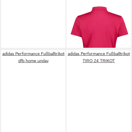
CMP
Radtrikot Kurzarm-
Design, mit
ab 32,99 €
Rundhalsausschnitt und
UVP
39,95 €
Reißverschluss
-17%
adidas Performance Fußballtrikot
adidas Performance Fußballtrikot
dfb home undav
TIRO 24 TRIKOT