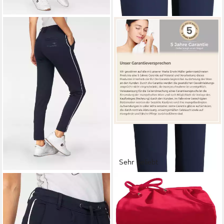
Sehr beliebt
KANGAROOS
ERWIN MÜLLER
Jogger Pants mit seitlichem
Jogginghose Damen-
Kontraststreifen
Freizeithose, lang Uni
ab 31,99 €
33,95 €
UVP
38,99 €
38,95 €