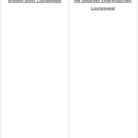
breitem Bund, Loungewear
mit seitlichen Eingrifftaschen,
Loungewear