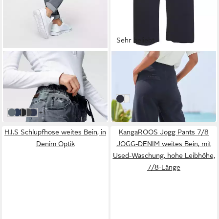
Sehr beliebt
KANGAROOS
ELBSAND
Jogg Pants entspannte
Sweathose Neah in 7/8
Passform
Länge, Culotte aus weicher
64,99 €
79,99 €
Sweatware mit Kordelzug,
UVP
79,99 €
marine
causal
weiß
-19%
weitere Farben:
+1
light blue
blue used
black used
grey used
dark rinsed
H.I.S Schlupfhose weites Bein, in
KangaROOS Jogg Pants 7/8
Denim Optik
JOGG-DENIM weites Bein, mit
Used-Waschung, hohe Leibhöhe,
7/8-Länge