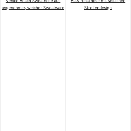
Venice Beach Sweathose aus
H.I.S Relaxhose mit seitlichen
angenehmer, weicher Sweatware
Streifendesign