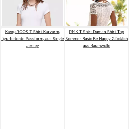
39,95 €
19,99 €
betont, elastische
sommerlicher Häkelspitze aus
29,99 €
Baumwollqualität
luftiger Qualität mit Leinen
-33%
+6
KangaROOS T-Shirt Kurzarm,
RMK T-Shirt Damen Shirt Top
figurbetonte Passform, aus Single
Sommer Basic Be Happy Glücklich
Jersey
aus Baumwolle