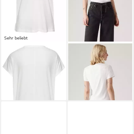
Sehr beliebt
ELBSAND
V-Shirt Pajuk mit
LEVI'S®
T-Shirt ESSENTIAL
Logoprint, Kurzarmshirt, Basic
HM SS TEE Taillierter Schnitt
29,99 €
29,90 €
34,99 €
-14%