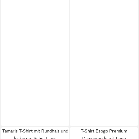
Tamaris T-Shirt mit Rundhals und
T-Shirt Esogo Premium
lockerem Schnitt, aus
Damenmode mit Logo