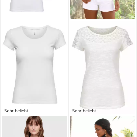
Sehr beliebt
Sehr beliebt
ONLY
T-Shirt ONLLIVE LOVE
VIVANCE BY LASCANA
NEW (3-tlg., 3er Pack) Figur
Kurzarmshirt mit