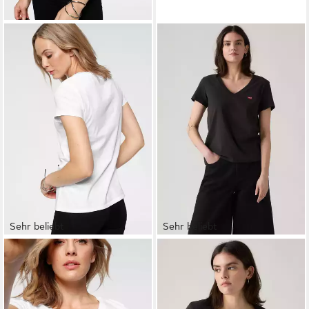
Sehr beliebt
Sehr beliebt
LEVI'S®
V-Shirt Perfect Tee
LEVI'S®
T-Shirt VNECK TEE
mit kleinem Batwing- Logo
2 PACK (Packung, 2-tlg)
ab 20,99 €
ab 27,99 €
UVP
24,95 €
UVP
39,95 €
(14,00 €/ 1 Stk)
-16%