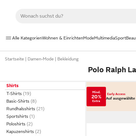
Alle Kategorien
Wohnen & Einrichten
Mode
Multimedia
Sport
Beau
Startseite
Damen-Mode
Bekleidung
Polo Ralph L
Shirts
Mind.
T-Shirts
Early Access
20 %
Auf ausgewählte
Basic-Shirts
Extra
Rundhalsshirts
Sportshirts
Poloshirts
Kapuzenshirts