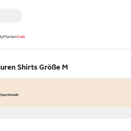
ty
Marken
Sale
auren Shirts Größe M
 Sportmode