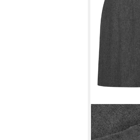
HIGHMOOR
Strickroc
mit Falten
189,99 €