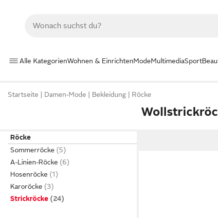
Alle Kategorien
Wohnen & Einrichten
Mode
Multimedia
Sport
Beau
Startseite
Damen-Mode
Bekleidung
Röcke
Wollstrickrö
Röcke
Sommerröcke
A-Linien-Röcke
Hosenröcke
Karoröcke
Strickröcke