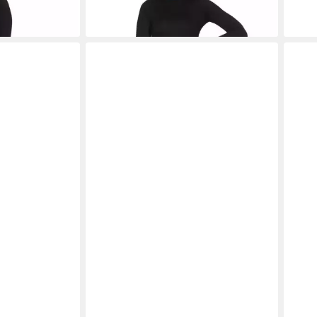
Boho
+2