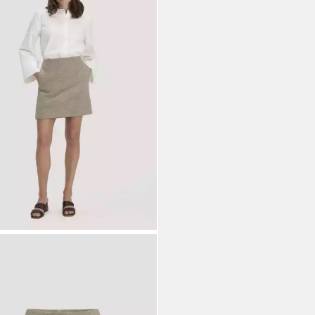
SNATUR
Strickrock aus reiner
Merinowolle (1-tlg)
99 €
UVP
195,99 €
%