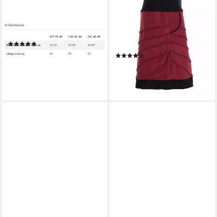
KUNST UND MAGIE
VISHES
Strickrock Boho-Chic
Minirock Thermorock warmer
Strickrock Winter Schurwolle
Damen Winterrock kurz
Rock Knielang gefüttert
Minirock aus ECO-Fleece
(1)
Hippie, Goa, Retro Style
79,90 €
(3)
lieferbar - in 2-3 Werktagen bei dir
40,95 €
lieferbar - in 5-6 Werktagen bei dir