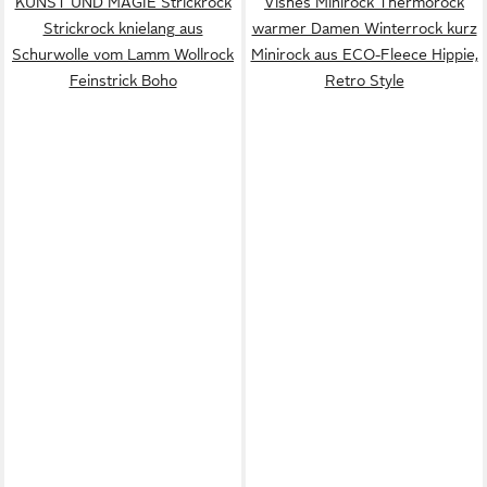
KUNST UND MAGIE Strickrock
Vishes Minirock Thermorock
Strickrock knielang aus
warmer Damen Winterrock kurz
Schurwolle vom Lamm Wollrock
Minirock aus ECO-Fleece Hippie,
Feinstrick Boho
Retro Style