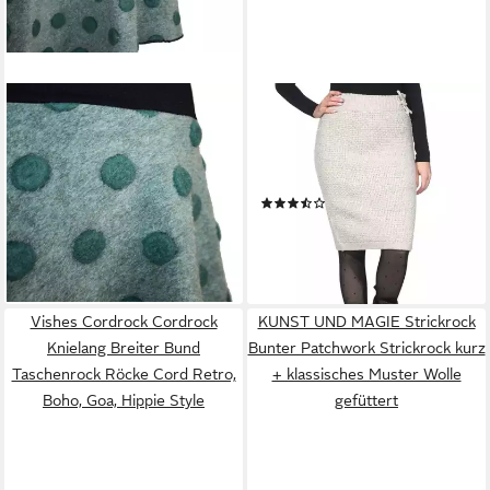
DUNKLE DESIGN
KUNST UND MAGIE
Strickrock Wolle gewalkt
Strickrock Langer Rock
Petrol Anthrazit Dots
Klassischer Boho Strickrock
Elastischer Bund
Winter Wolle
(11)
85,90 €
79,90 €
lieferbar - in 3-4 Werktagen bei dir
lieferbar - in 2-3 Werktagen bei dir
Vishes Cordrock Cordrock
KUNST UND MAGIE Strickrock
Knielang Breiter Bund
Bunter Patchwork Strickrock kurz
Taschenrock Röcke Cord Retro,
+ klassisches Muster Wolle
Boho, Goa, Hippie Style
gefüttert