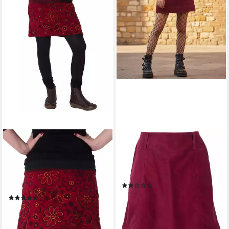
VISHES
GURU-SHOP
A-Linien-Rock Vishes Warmer
Minirock Kurzer Cordrock,
Fleece Rock mit aufgestickten
Minirock mit Taschen -
Blumen Cacheur, Elfen, Boho,
weinrot alternative Bekleidung
(1)
Hippie Style
38,90 €
(4)
lieferbar - in 2-3 Werktagen bei dir
52,95 €
lieferbar - in 5-6 Werktagen bei dir