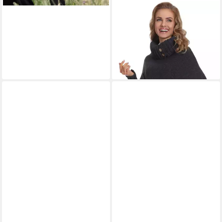
MERRY STYLE
Strickponcho
Damen Poncho M83N4
49,99 €
UVP
71,99 €
-31%