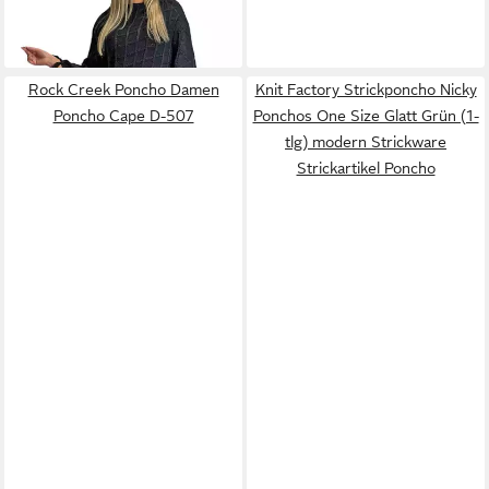
69,90 €
Überwurf Strickponcho
M.3014
Rock Creek Poncho Damen
Knit Factory Strickponcho Nicky
Poncho Cape D-507
Ponchos One Size Glatt Grün (1-
tlg) modern Strickware
Strickartikel Poncho