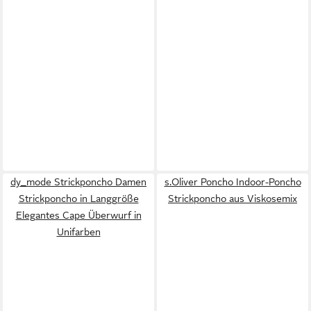
dy_mode Strickponcho Damen
s.Oliver Poncho Indoor-Poncho
Strickponcho in Langgröße
Strickponcho aus Viskosemix
Elegantes Cape Überwurf in
Unifarben