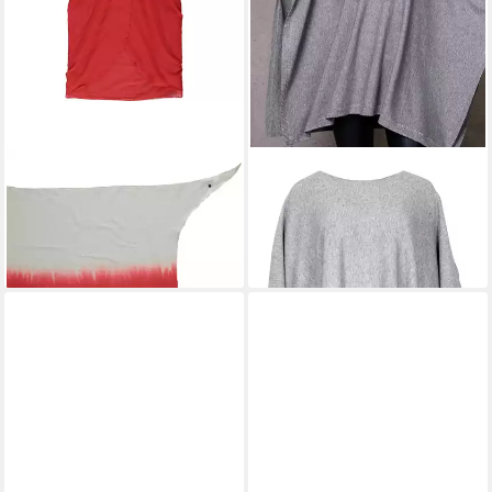
FRAAS
Poncho Pareo
PASSIONI
Strickponcho in
49,95 €
hellgrauer Melange Optik
59,99 €
109,00 €
-45%