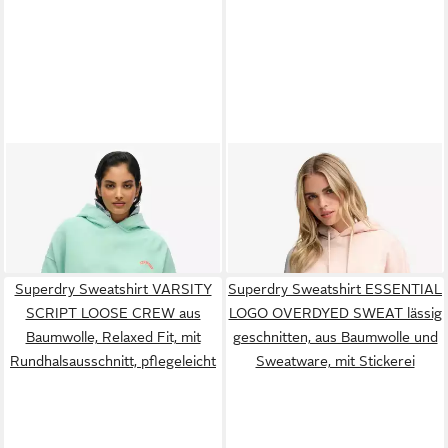
SUPERDRY
SUPERDRY
Kapuzensweatshirt
Kapuzensweatshirt
52,99 €
ab 61,99 €
ESSENTIAL LOGO GD
UVP
64,99 €
SIGNATURE EMB HOOD
HOODIE
-18%
Baumwollmischung, relaxed fit
Superdry Sweatshirt VARSITY
Superdry Sweatshirt ESSENTIAL
SCRIPT LOOSE CREW aus
LOGO OVERDYED SWEAT lässig
Baumwolle, Relaxed Fit, mit
geschnitten, aus Baumwolle und
Rundhalsausschnitt, pflegeleicht
Sweatware, mit Stickerei