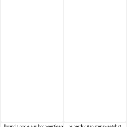
Elbsand Hoodie aus hochwertigen
Superdry Kapuzensweatshirt