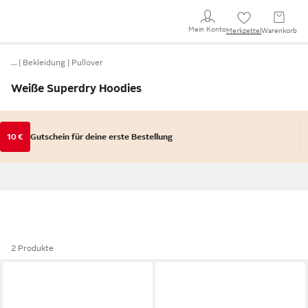
Mein Konto
Merkzettel
Warenkorb
…
Bekleidung
Pullover
Weiße Superdry Hoodies
10 €
Gutschein für deine erste Bestellung
2 Produkte