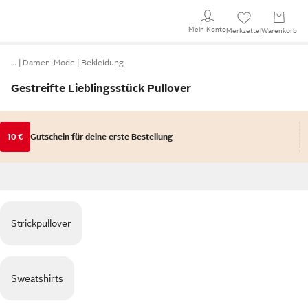
Mein Konto
Merkzettel
Warenkorb
…
Damen-Mode
Bekleidung
Gestreifte Lieblingsstück Pullover
10 €
Gutschein für deine erste Bestellung
Strickpullover
Sweatshirts