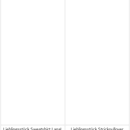
Lieblingsstück Sweatshirt LanaL
Lieblingsstück Strickpullover