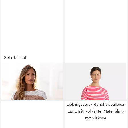
Sehr beliebt
LASCANA
Streifenpullover
LIEBLINGSSTÜCK
mit überschnittenen
Langarmshirt StineL mit U-
59,99 €
43,52 €
Schultern, Strickpullover,
Boot Ausschnitt,
UVP
79,95 €
figurumspielend
Streifenmuster
-46%
Lieblingsstück Rundhalspullover
LariL mit Rollkante, Materialmix
mit Viskose