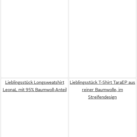
Lieblingsstück Longsweatshirt
Lieblingsstück T-Shirt TaraEP aus
LeonaL mit 95% Baumwoll-Anteil
reiner Baumwolle, im
Streifendesign