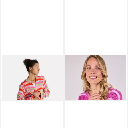
LIEBLINGSSTÜCK
Cardigan
LIEBLINGSSTÜCK
KatalinaL mit offenem Schnitt
Strickpullover AnnikaL
ab 135,99 €
95,96 €
UVP
169,95 €
119,95 €
-20%
-20%