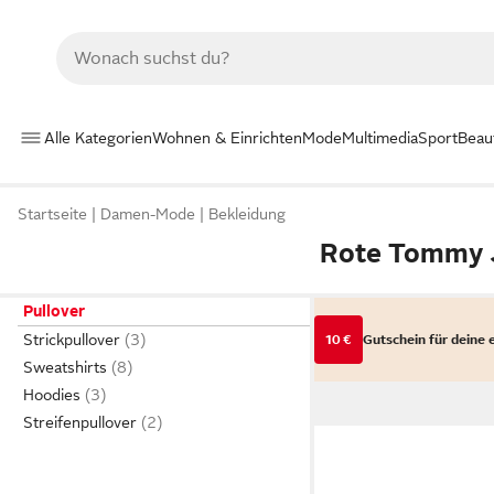
Alle Kategorien
Wohnen & Einrichten
Mode
Multimedia
Sport
Beau
Startseite
Damen-Mode
Bekleidung
Rote Tommy J
Pullover
Strickpullover
10 €
Gutschein für deine 
Sweatshirts
Hoodies
Streifenpullover