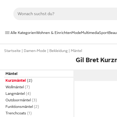
Alle Kategorien
Wohnen & Einrichten
Mode
Multimedia
Sport
Beau
Startseite
Damen-Mode
Bekleidung
Mäntel
Gil Bret Kurz
Mäntel
Kurzmäntel
Wollmäntel
Langmäntel
Outdoormäntel
Funktionsmäntel
Trenchcoats