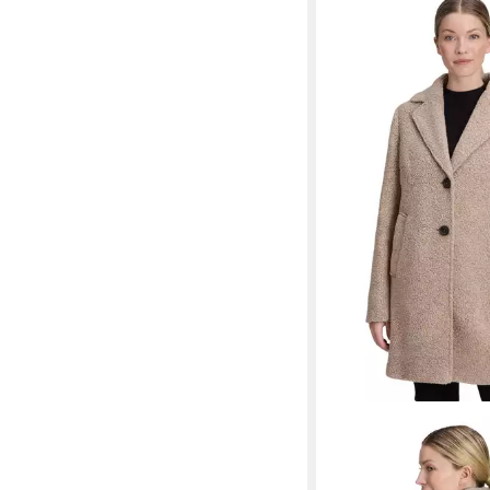
GIL BRET
Wolljacke in 2 in 1 Opt
ab 239,99 €
UVP
299,9