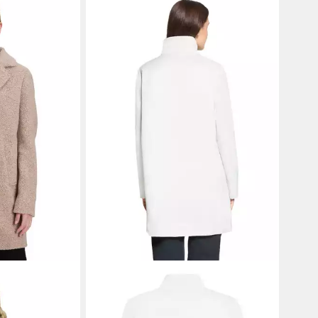
GIL BRET
ik
Kurzmantel
199,99 €
9 €