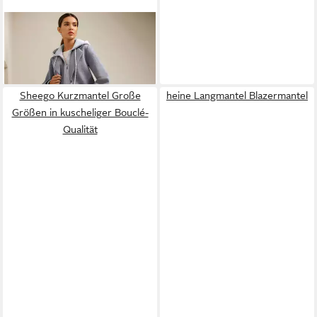
HEINE
Langmantel Mantel
99,99 €
169,00 €
-41%
Sheego Kurzmantel Große
heine Langmantel Blazermantel
Größen in kuscheliger Bouclé-
Qualität