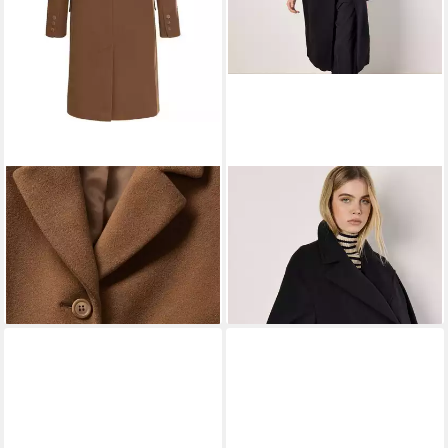
HIGHMOOR
Langmantel
APRICOT
Wollmantel mit
Blazermantel
Reverskragen im Relaxed Fit
229,99 €
99,95 €
UVP
299,99 €
-23%