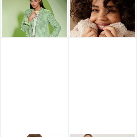
Kurzmantel
Kurzmantel in Plüsch-Optik
99,00 €
80,99 €
UVP
89,99 €
-10%