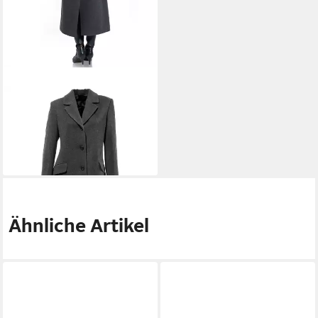
HEINE
Langmantel
Blazermantel
119,00 €
239,00 €
-50%
Ähnliche Artikel