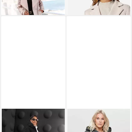
langer Übergangsmantel
Pattentaschen
+3