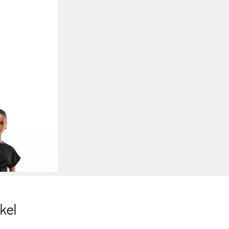
i-Skatekleid
ular (1-tlg)
kel