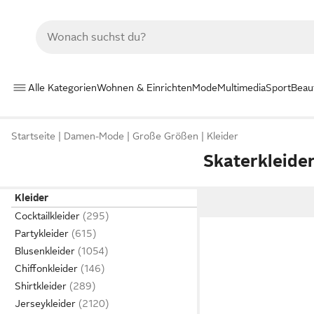
Alle Kategorien
Wohnen & Einrichten
Mode
Multimedia
Sport
Beau
Startseite
Damen-Mode
Große Größen
Kleider
Skaterkleide
Kleider
Cocktailkleider
Partykleider
Blusenkleider
Chiffonkleider
Shirtkleider
Jerseykleider