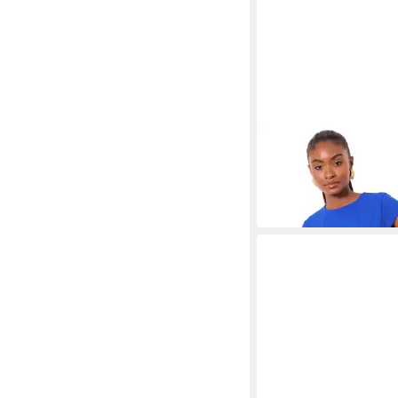
LIPSY
Skaterkleid Lipsy Ska
mit seitlichen Knöpfen
89,00 €