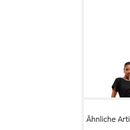
LIPSY
Skaterkleid Lipsy Min
mit Metalldetails, Reg
61,00 €
UVP
89,00 €
-31%
Ähnliche Arti