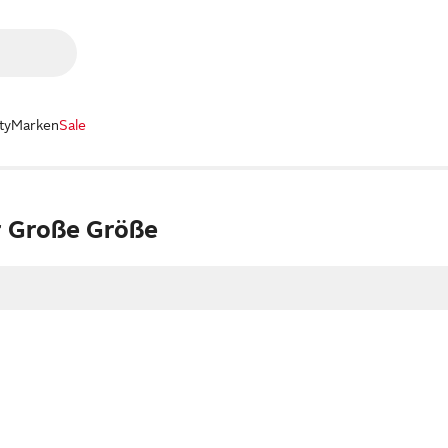
ty
Marken
Sale
r Große Größe