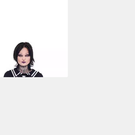
REAKER
rkleid Sailor Skull Goth Gothic
el Schädel Totenkopf Matrose
0 €