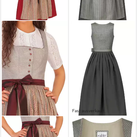
Fast ausverkauft
HAMMERSCHMID
Dirndl
NÜBLER
Dirndl Dirndl Lang
Dirndl lang 2tlg. - CHIEMSEE -
Gerda in Salbei von Nübler -