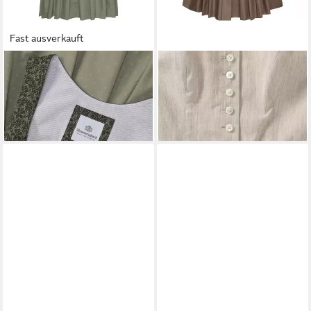
Fast ausverkauft
HAMMERSCHMID
Dirndl
HAMMERSCHMID
Dirndl
Midi-Jacquard-Dirndl Pillersee
Dirndl Koflersee
289,99 €
158,99 €
329,00 €
-52%