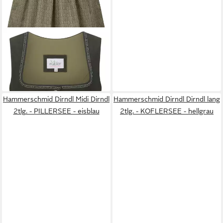
NÜBLER
Trachtenkleid Midi
Dirndl Feli in Dunkelgrün von
ab 179,95 €
Nübler - Rocklänge 60 cm
UVP
199,95 €
-10%
Hammerschmid Dirndl Midi Dirndl
Hammerschmid Dirndl Dirndl lang
2tlg. - PILLERSEE - eisblau
2tlg. - KOFLERSEE - hellgrau