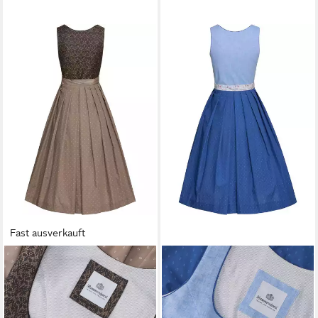
Fast ausverkauft
HAMMERSCHMID
Dirndl
HAMMERSCHMID
Dirndl
Midi-Jacquard-Dirndl Pillersee
Dirndl Koflersee
299,99 €
249,99 €