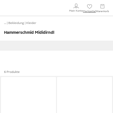
Mein Konto
Merkzettel
Warenkorb
…
Bekleidung
Kleider
Hammerschmid Mididirndl
6 Produkte