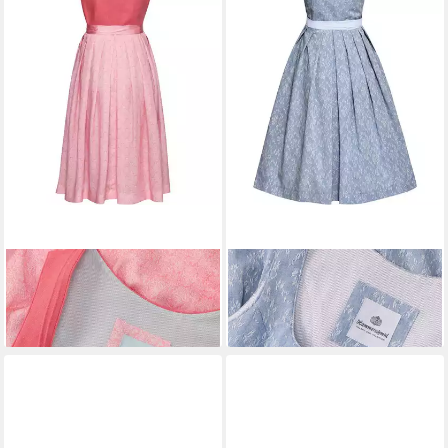
HAMMERSCHMID
Dirndl
HAMMERSCHMID
Dirndl
Leinendirndl Plattensee
Dirndl Koflersee
349,99 €
199,99 €