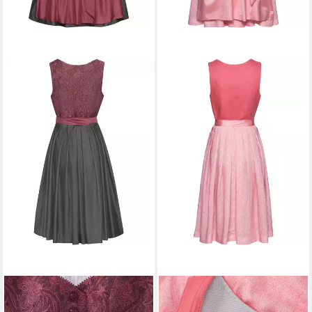
HAMMERSCHMID
Dirndl Midi
HAMMERSCHMID
Dirndl
Jacquard-Dirndl Rothsee
Leinendirndl Plattensee