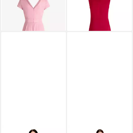
VERA MONT
Cocktailkleid
VERA MONT
Cocktailkleid
Damen im Glitzer-Look Stoff
Damen mit Raffung
199,99 €
169,99 €