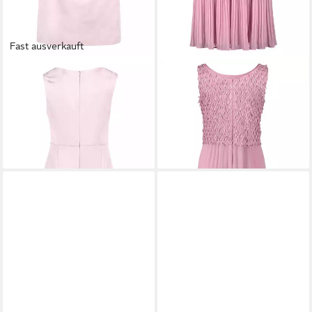
Fast ausverkauft
VERA MONT
Etuikleid Damen
VERA MONT
Cocktailkleid
mit Raffung Falten
Damen mit Plissee Fransen
ab 125,00 €
127,99 €
179,00 €
UVP
239,99 €
-30%
-47%