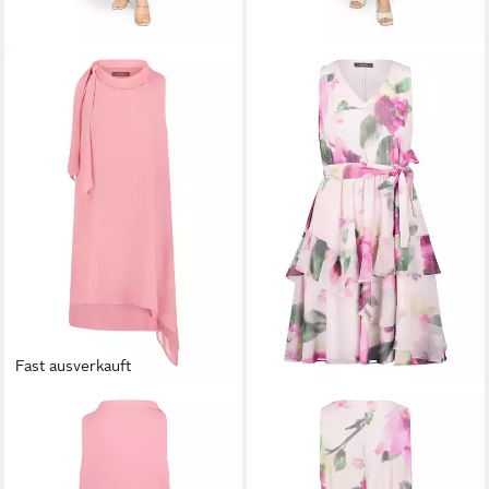
Fast ausverkauft
VERA MONT
Cocktailkleid
VERA MONT
Cocktailkleid
Damen ohne Arm Schluppe
Damen mit Volant
179,99 €
179,99 €
UVP
199,99 €