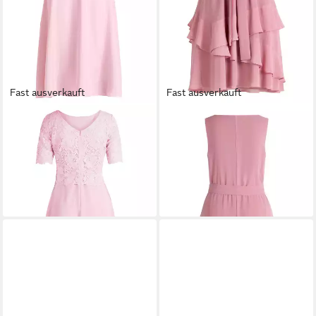
Fast ausverkauft
Fast ausverkauft
VERA MONT
Cocktailkleid
VERA MONT
Cocktailkleid
Damen mit Spitze Spitze
Damen mit Volant
179,00 €
152,99 €
UVP
169,99 €
-10%
+2