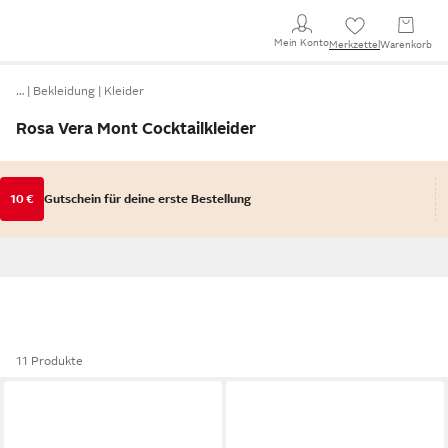
Mein Konto
Merkzettel
Warenkorb
…
Bekleidung
Kleider
Rosa Vera Mont Cocktailkleider
10 €
Gutschein für deine erste Bestellung
11 Produkte