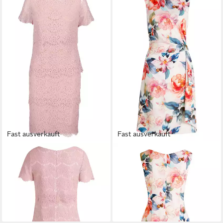
Fast ausverkauft
Fast ausverkauft
VERA MONT
Spitzenkleid
VERA MONT
Cocktailkleid
Damen kurzarm Spitze
Damen mit Blumenprint
139,00 €
179,99 €
199,00 €
-30%