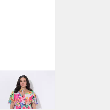
A POPKEN
Cocktailkleid Maxi-
fonkleid
99 €