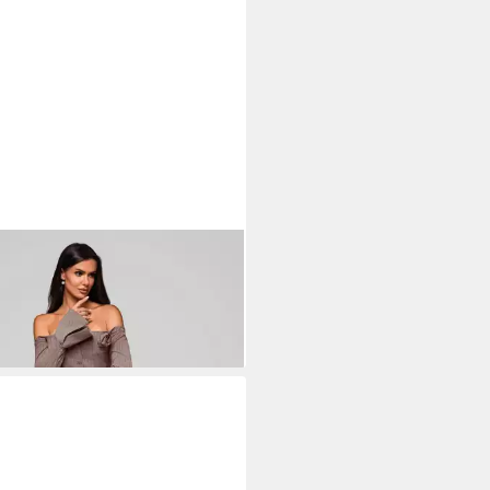
RE
Cocktailkleid Schulterfreies
leid im Blazerstil
06,30 €