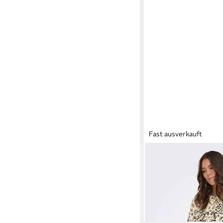
Fast ausverkauft
ONLY
Cocktailkleid O
Drapiert/gerafft
ab 27,30 €
39,00 €
-30%