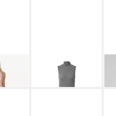
d mit floraler
EDITED
Cocktailkleid Robin (1-tlg)
OMB
Plain/ohne Details
Minik
27,45 €
ab 3
49,90 €
-45%