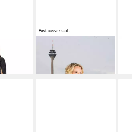
Fast ausverkauft
kleid Damen im
PASSIONI
Cocktailkleid Metallic
VER
Bandagekleid
mit 
52,99 €
199,
145,00 €
-63%