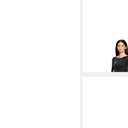
VERA MONT
Cocktail
Glitzer-Look
229,99 €