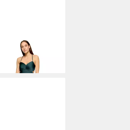
A MONT
Cocktailkleid Damen
Cut-Outs
99 €