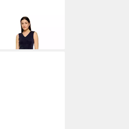
A MONT
Cocktailkleid Damen im
zer-Look
99 €
UVP
229,99 €