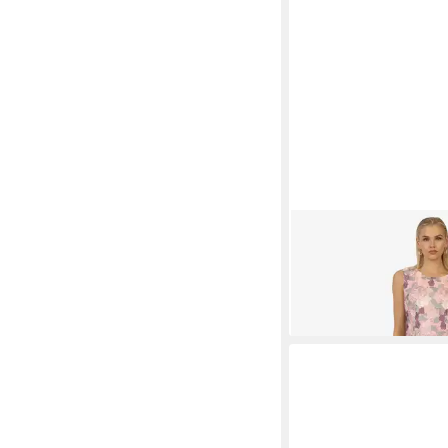
KRAIMOD
Cocktailklei
3D-Struktur
191,92 €
UVP
239,90 €
-20%