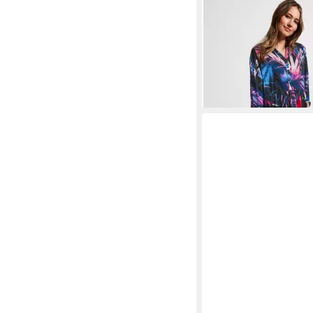
CECIL
Sommerkleid a
69,00 €