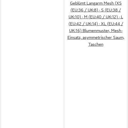
Geblümt Langarm Mesh (XS
(EU:36 / UK:8) · S (EU:38 /
UK:10) · M (EU:40 / UK:12) · L
(EU:42 / UK:14) · XL (EU:44 /
UK:16) Blumenmuster, Mesh-
Einsatz, asymmetrischer Saum,
Taschen