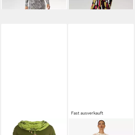
Fast ausverkauft
VISHES
Jerseykleid
KRAIMOD
Abendkleid aus
Blumenkleid Langarm-
transparenter Florenspitze