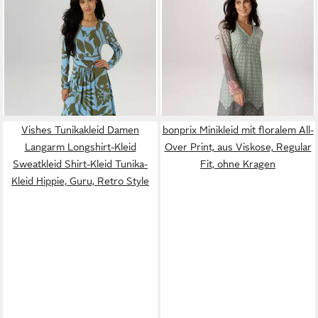
Jerseykleid mit gerafften
Meshkleid in Mesh-Qualiät
ab 14,59 €
ab 28,31 €
Taillenbund
UVP
49,99 €
und im angesagten Mustermix
UVP
59,99 €
-71%
-53%
Vishes Tunikakleid Damen
bonprix Minikleid mit floralem All-
Langarm Longshirt-Kleid
Over Print, aus Viskose, Regular
Sweatkleid Shirt-Kleid Tunika-
Fit, ohne Kragen
Kleid Hippie, Guru, Retro Style