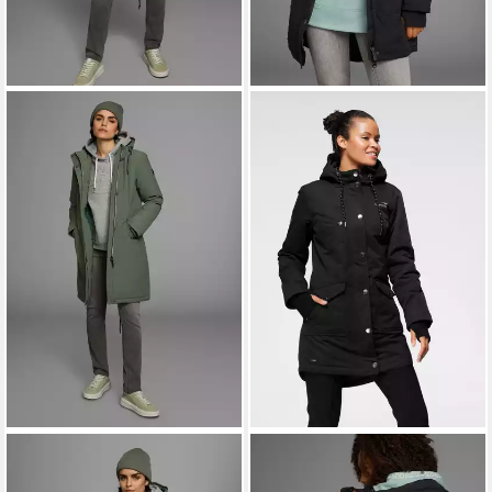
POLARINO
Parka
KANGAROOS
Langjacke mit
Atmungsaktiv, winddicht,
2-Wege-Reißverschluss