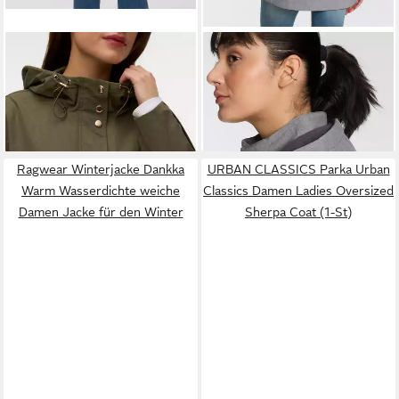
VERO MODA
Parka
KILLTEC
Parka KOW 95
VMMICHELA SHORT PARKA
WMN SFTSHLL PRK mit
59,99 €
ab 61,99 €
Polyester
abnehmbarer Kapuze
UVP
119,95 €
-48%
Ragwear Winterjacke Dankka
URBAN CLASSICS Parka Urban
Warm Wasserdichte weiche
Classics Damen Ladies Oversized
Damen Jacke für den Winter
Sherpa Coat (1-St)