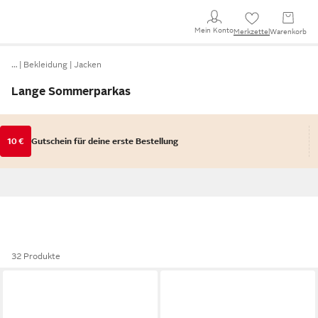
Mein Konto
Merkzettel
Warenkorb
…
Bekleidung
Jacken
Lange Sommerparkas
10 €
Gutschein für deine erste Bestellung
32 Produkte