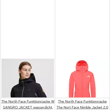
NORTH BEND
Softshelljacke
THE NORTH FACE
NBRya W W-PRO 8.000 mit
Outdoorjacke The North Face
ab 35,99 €
127,21 €
wasserdichter Beschichtung
UVP
109,99 €
Damen Outdoorjacke
UVP
170,00 €
-67%
Hikesteller Parka Shell Jacket
-25%
3BVI
The North Face Funktionsjacke W
The North Face Funktionsjacke
SANGRO JACKET wasserdicht,
The Nort Face Nimble Jacket 2.0