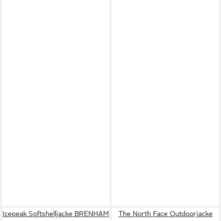
Icepeak Softshelljacke BRENHAM
The North Face Outdoorjacke