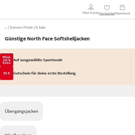
Mein Konto
Merkzettel
Warenkorb
…
Damen-Mode
% Sale
Günstige North Face Softshelljacken
Mind.
Auf ausgewählte Sportmode
20 %
Extra
10 €
Gutschein für deine erste Bestellung
Übergangsjacken