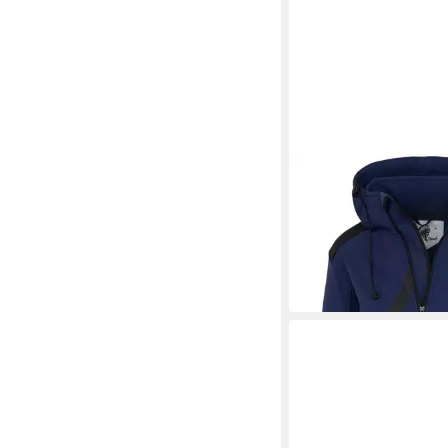
ROCK CREEK
Softshe
Softshelljacke Wande
69,90 €
UVP
89,90 €
-22%
+4