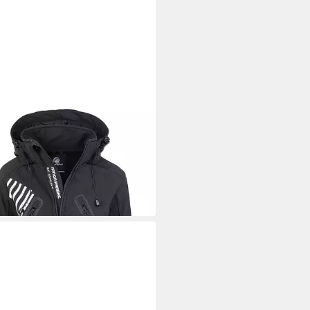
K CREEK
Softshelljacke Damen
shelljacke Wanderjacke D-390
0 €
UVP
89,90 €
%
+1