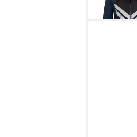
-22%
+3