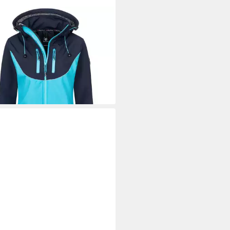
K CREEK
Softshelljacke Damen
shelljacke Wanderjacke D-442
0 €
UVP
89,90 €
%
+4