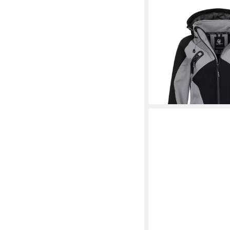
ROCK CREEK
Softshe
Softshelljacke Wande
69,90 €
UVP
89,90 €
-22%
+1