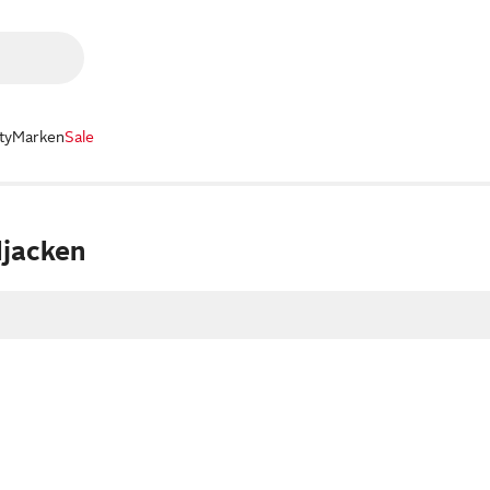
ty
Marken
Sale
ljacken