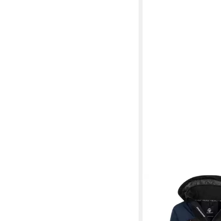
ROCK CREEK
Softshe
Softshelljacke Wande
69,90 €
UVP
89,90 €