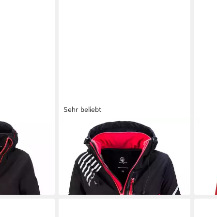
Sehr beliebt
lljacke Damen
ROCK CREEK
Softshelljacke Damen
ARC
rjacke D-412
Softshelljacke Wanderjacke D-402
ASGi
69,90 €
ab 5
UVP
89,90 €
-22%
-44
+10