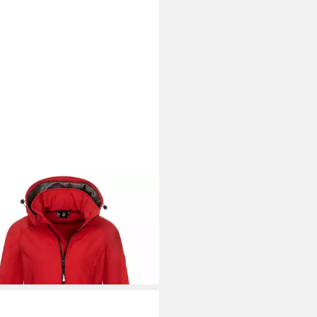
TIC SEVEN
Softshelljacke
uliana mit abnehmbarer Kapuze
5,90 €
UVP
99,90 €
%
+2