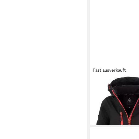
Fast ausverkauft
ROCK CREEK
Softshe
Softshelljacke Wande
49,90 €
UVP
89,90 €
-44%
+2