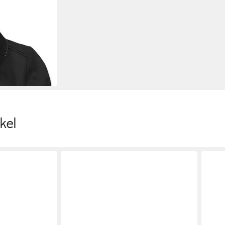
amen Softshell
kel