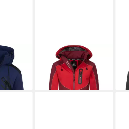
lljacke Damen
ROCK CREEK
Softshelljacke Damen
ROC
rjacke D-371
Softshelljacke Wanderjacke D-464
Soft
69,90 €
69,9
UVP
89,90 €
-22%
-22
+1