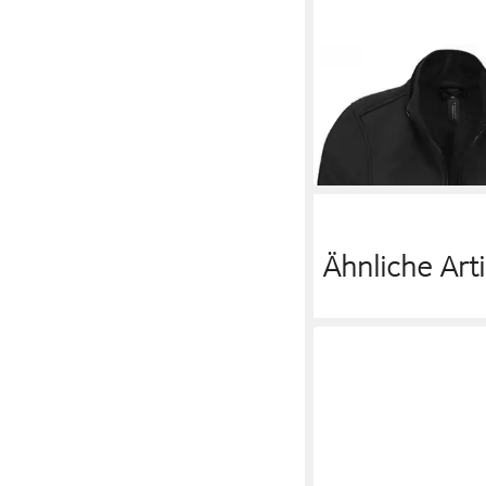
B&C
Softshelljacke D
Jacke ID.701
44,93 €
Ähnliche Arti