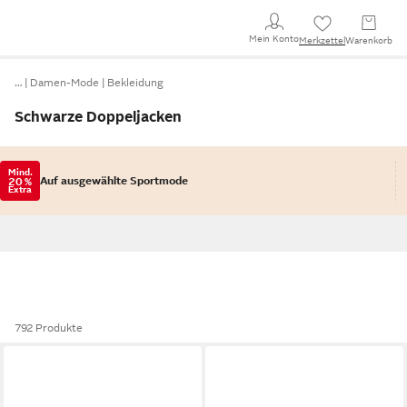
Mein Konto
Merkzettel
Warenkorb
…
Damen-Mode
Bekleidung
Schwarze Doppeljacken
Mind.
Auf ausgewählte Sportmode
20 %
Extra
792 Produkte