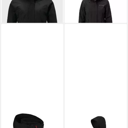
-9%
winddicht, atmungsaktiv,
sportlicher Stil
+1
BERGSON
Regenjacke
REGATTA
Funktionsjacke 3 in
KURRIKA Doppeljacke Damen
1 Doppeljacke Coriver