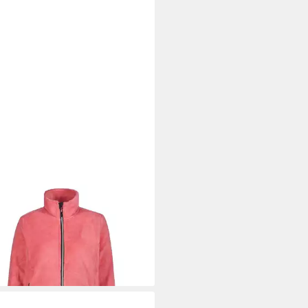
P
Fleecejacke CMP Damen Jacke
an Jacket 38P1536
9,54 €
UVP
59,95 €
%
+18