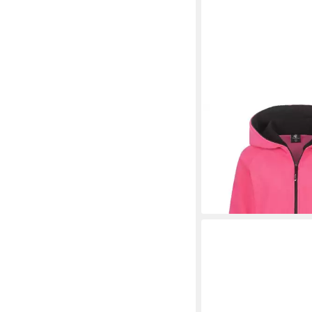
ROCK CREEK
Fleece
Fleecejacke Lang D-5
34,90 €
UVP
59,90 €
-42%
+2