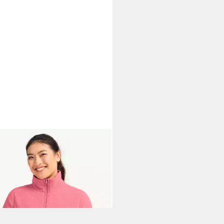
K WOLFSKIN
kragenpullover LITE CURL HZ
5 €
UVP
90,00 €
%