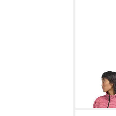
JACK WOLFSKIN
Fle
MOGARI FZ W
76,99 €
UVP
110,00 €
-30%
+1